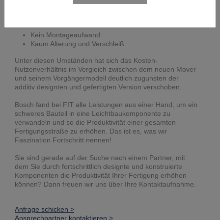
Werkstückträgers reduziert, denn sie wird nicht mehr aus
fünf Einzelteilen, sondern in einem Stück gefertigt. Daraus
entstanden weitere Vorteile:
Kein Montageaufwand
Kaum Alterung und Verschleiß
Unter diesen Umständen hat sich das Kosten-
Nutzenverhältnis im Vergleich zwischen dem neuen Mover
und seinem Vorgängermodell deutlich zugunsten der
additiv designten und gefertigten Version verschoben.
Bosch fand bei FIT alle Leistungen aus einer Hand, um ein
schweres Bauteil in eine Leichtbaukomponente zu
verwandeln und so die Produktivität einer gesamten
Fertigungsstraße zu erhöhen. Das ist es, was wir
Faszination Fortschritt nennen!
Sie sind gerade auf der Suche nach einem Partner, mit
dem Sie durch fortschrittlich designte und konstruierte
Komponenten die Produktivität Ihrer Fertigung erhöhen
können? Dann freuen wir uns über Ihre Kontaktaufnahme.
Anfrage schicken >
Ansprechpartner kontaktieren >