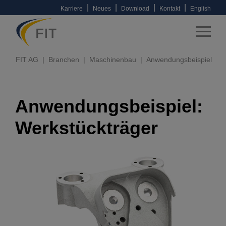
|
|
|
|
Karriere
Neues
Download
Kontakt
English
FIT AG
Branchen
Maschinenbau
Anwendungsbeispiel
Anwendungsbeispiel:
Werkstückträger