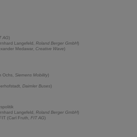
T AG
)
ernhard Langefeld,
Roland Berger GmbH
)
lexander Medawar,
Creative Wave
)
an Ochs,
Siemens Mobility
)
erhofstadt,
Daimler Buses
)
politik
ernhard Langefeld,
Roland Berger GmbH
)
FIT (Carl Fruth,
FIT AG
)