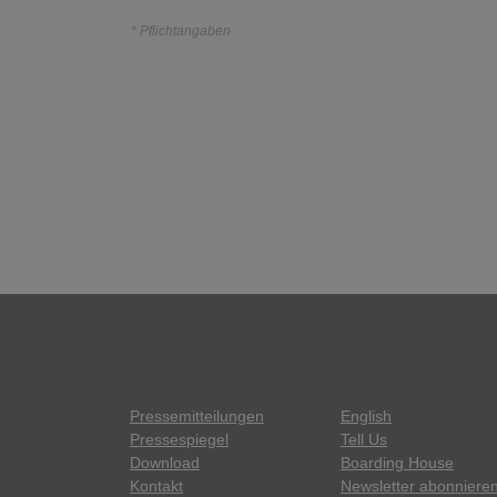
* Pflichtangaben
Pressemitteilungen
English
Pressespiegel
Tell Us
Download
Boarding House
Kontakt
Newsletter abonniere