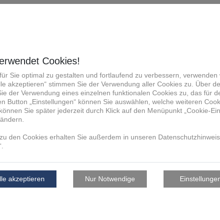
Ihre Ansprechpart
Dr. Elisabeth Bauer
Head of PR
Tel. 09492 9429 0
marketing@fit.technology