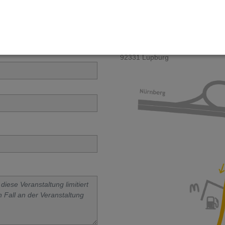
Anfahrtsskizze
Am Grohberg 1
92331 Lupburg