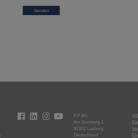
Senden
FIT AG
A
Am Grohberg 1
Di
92331 Lupburg
Im
n
Deutschland
Co