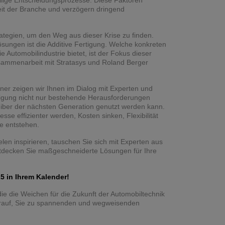
ällige Entscheidungsprozesse. Diese Faktoren
t der Branche und verzögern dringend
ategien, um den Weg aus dieser Krise zu finden.
sungen ist die Additive Fertigung. Welche konkreten
 Automobilindustrie bietet, ist der Fokus dieser
usammenarbeit mit Stratasys und Roland Berger
tner zeigen wir Ihnen im Dialog mit Experten und
tigung nicht nur bestehende Herausforderungen
reiber der nächsten Generation genutzt werden kann.
sse effizienter werden, Kosten sinken, Flexibilität
e entstehen.
elen inspirieren, tauschen Sie sich mit Experten aus
entdecken Sie maßgeschneiderte Lösungen für Ihre
.
5 in Ihrem Kalender!
 die die Weichen für die Zukunft der Automobiltechnik
darauf, Sie zu spannenden und wegweisenden