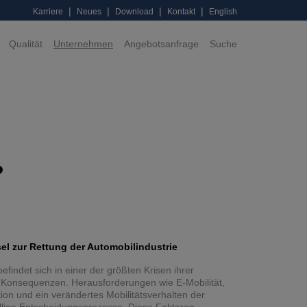
|
|
|
|
Karriere
Neues
Download
Kontakt
English
Qualität
Unternehmen
Angebotsanfrage
Suche
?
sel zur Rettung der Automobilindustrie
findet sich in einer der größten Krisen ihrer
 Konsequenzen. Herausforderungen wie E-Mobilität,
tion und ein verändertes Mobilitätsverhalten der