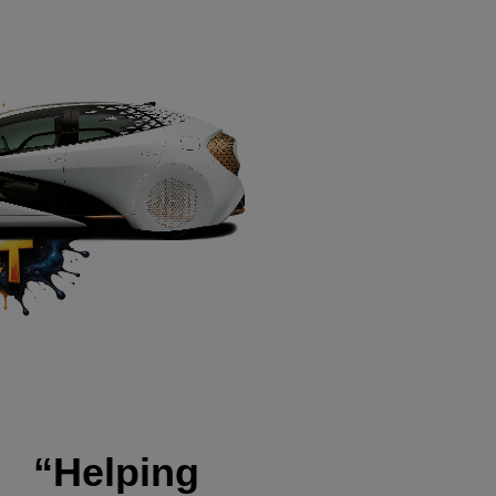
“Helping