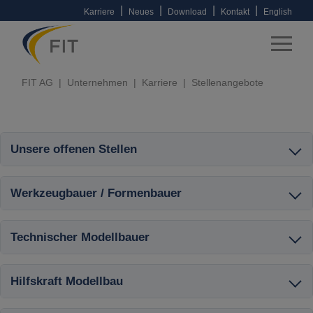
|
|
|
|
Karriere
Neues
Download
Kontakt
English
FIT AG
Unternehmen
Karriere
Stellenangebote
Unsere offenen Stellen
Werkzeugbauer / Formenbauer
Technischer Modellbauer
Hilfskraft Modellbau