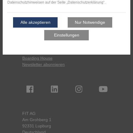
Pressemitteilungen
Pressespiegel
Download
Kontakt
English
Tell Us
Boarding House
Newsletter abonnieren
FIT AG
Am Grohberg 1
92331 Lupburg
Deutschland