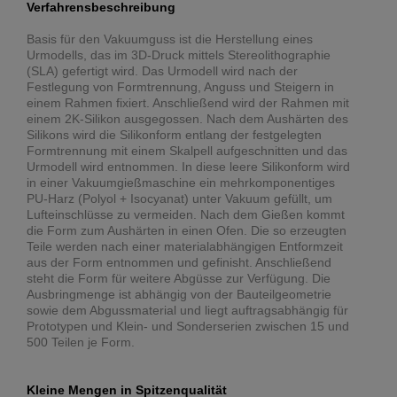
Verfahrensbeschreibung
Basis für den Vakuumguss ist die Herstellung eines
Urmodells, das im 3D-Druck mittels Stereolithographie
(SLA) gefertigt wird. Das Urmodell wird nach der
Festlegung von Formtrennung, Anguss und Steigern in
einem Rahmen fixiert. Anschließend wird der Rahmen mit
einem 2K-Silikon ausgegossen. Nach dem Aushärten des
Silikons wird die Silikonform entlang der festgelegten
Formtrennung mit einem Skalpell aufgeschnitten und das
Urmodell wird entnommen. In diese leere Silikonform wird
in einer Vakuumgießmaschine ein mehrkomponentiges
PU-Harz (Polyol + Isocyanat) unter Vakuum gefüllt, um
Lufteinschlüsse zu vermeiden. Nach dem Gießen kommt
die Form zum Aushärten in einen Ofen. Die so erzeugten
Teile werden nach einer materialabhängigen Entformzeit
aus der Form entnommen und gefinisht. Anschließend
steht die Form für weitere Abgüsse zur Verfügung. Die
Ausbringmenge ist abhängig von der Bauteilgeometrie
sowie dem Abgussmaterial und liegt auftragsabhängig für
Prototypen und Klein- und Sonderserien zwischen 15 und
500 Teilen je Form.
Kleine Mengen in Spitzenqualität