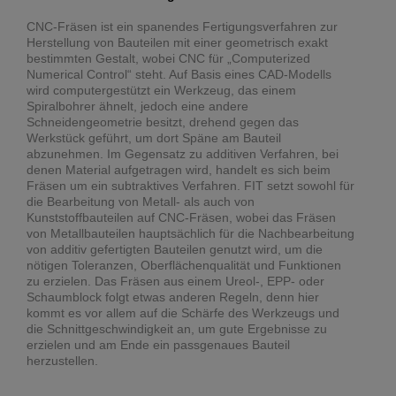
CNC-Fräsen ist ein spanendes Fertigungsverfahren zur
Herstellung von Bauteilen mit einer geometrisch exakt
bestimmten Gestalt, wobei CNC für „Computerized
Numerical Control“ steht. Auf Basis eines CAD-Modells
wird computergestützt ein Werkzeug, das einem
Spiralbohrer ähnelt, jedoch eine andere
Schneidengeometrie besitzt, drehend gegen das
Werkstück geführt, um dort Späne am Bauteil
abzunehmen. Im Gegensatz zu additiven Verfahren, bei
denen Material aufgetragen wird, handelt es sich beim
Fräsen um ein subtraktives Verfahren. FIT setzt sowohl für
die Bearbeitung von Metall- als auch von
Kunststoffbauteilen auf CNC-Fräsen, wobei das Fräsen
von Metallbauteilen hauptsächlich für die Nachbearbeitung
von additiv gefertigten Bauteilen genutzt wird, um die
nötigen Toleranzen, Oberflächenqualität und Funktionen
zu erzielen. Das Fräsen aus einem Ureol-, EPP- oder
Schaumblock folgt etwas anderen Regeln, denn hier
kommt es vor allem auf die Schärfe des Werkzeugs und
die Schnittgeschwindigkeit an, um gute Ergebnisse zu
erzielen und am Ende ein passgenaues Bauteil
herzustellen.