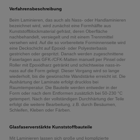
Verfahrensbeschreibung
Beim Laminieren, das auch als Nass- oder Handlaminieren
bezeichnet wird, wird zunächst eine Formhälfte aus
Kunststoffblockmaterial gefräst, deren Oberfläche
nachbehandelt, versiegelt und mit einem Trennmittel
versehen wird. Auf die so vorbereitete Forminnenseite wird
eine Deckschicht auf Epoxid- oder Polyesterbasis
gestrichen oder gespritzt. Danach werden zugeschnittene
Faserlagen aus GFK-/CFK-Matten manuell per Pinsel oder
Roller mit Epoxidharz getränkt und schichtweise nass-in-
nass auf die Form gelegt. Dieser Vorgang wird so lange
wiederholt, bis die gewünschte Wandstärke erreicht ist. Die
Aushärtung der Laminate erfolgt drucklos bei
Raumtemperatur. Die Bauteile werden entweder in der
Form oder nach dem Entformen zusätzlich bei 50-230 °C
getempert. Nach der vollständigen Durchhärtung der Teile
erfolgt die weitere Bearbeitung, z.B. durch Besäumen,
Schleifen, Kleben oder Färben.
Glasfaserverstärkte Kunststoffbauteile
Mit Laminieren lassen sich große und komplizierte