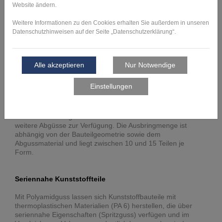
Urmodell wird nach der Festlegung von Formtrennung,
Anguss und Steigern in einem Rahmen fixiert.
Anschließend wird der Rahmen mit einem 2K-Silikon
ausgegossen. Nach dem Aushärten des Silikons wird die
Silikonform entlang der festgelegten Formtrennung mit
einem Skalpell aufgeschnitten und das Urmodell wird
entnommen. In einer Vakuumgießmaschine wird ein
Monomer mit additiven und katalytischen Komponenten
angereichert und zur Polymerisation unter Vakuum in die
Silikonform gefüllt. Dadurch werden Lufteinschlüsse
vermieden. Nach dem Gießen kommt die Form zum
Aushärten in einen Ofen. Die so erzeugten Teile werden
nach einer materialabhängigen Entformzeit aus der Form
entnommen und gefinisht. Anschließend steht die Form für
weitere Abgüsse zur Verfügung. Die Ausbringmenge ist
abhängig von der Bauteilgeometrie sowie dem
Abgussmaterial und liegt zwischen 10 und 15 Teilen je
Form.
Seriennahe Kunststoffteile
Mit Polyamidguss lassen sich Kunststoffbauteile mit
thermoplastischen Materialien (PA 6) herstellen, die über
seriennahe Eigenschaften (Spritzguss) verfügen und im