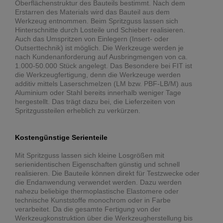
Oberflächenstruktur des Bauteils bestimmt. Nach dem
Erstarren des Materials wird das Bauteil aus dem
Werkzeug entnommen. Beim Spritzguss lassen sich
Hinterschnitte durch Losteile und Schieber realisieren.
Auch das Umspritzen von Einlegern (Insert- oder
Outserttechnik) ist möglich. Die Werkzeuge werden je
nach Kundenanforderung auf Ausbringmengen von ca.
1.000-50.000 Stück angelegt. Das Besondere bei FIT ist
die Werkzeugfertigung, denn die Werkzeuge werden
additiv mittels Laserschmelzen (LM bzw. PBF-LB/M) aus
Aluminium oder Stahl bereits innerhalb weniger Tage
hergestellt. Das trägt dazu bei, die Lieferzeiten von
Spritzgussteilen erheblich zu verkürzen.
Kostengünstige Serienteile
Mit Spritzguss lassen sich kleine Losgrößen mit
serienidentischen Eigenschaften günstig und schnell
realisieren. Die Bauteile können direkt für Testzwecke oder
die Endanwendung verwendet werden. Dazu werden
nahezu beliebige thermoplastische Elastomere oder
technische Kunststoffe monochrom oder in Farbe
verarbeitet. Da die gesamte Fertigung von der
Werkzeugkonstruktion über die Werkzeugherstellung bis