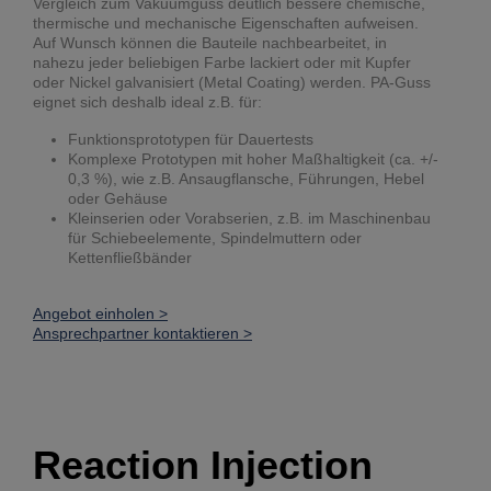
Vergleich zum Vakuumguss deutlich bessere chemische,
thermische und mechanische Eigenschaften aufweisen.
Auf Wunsch können die Bauteile nachbearbeitet, in
nahezu jeder beliebigen Farbe lackiert oder mit Kupfer
oder Nickel galvanisiert (Metal Coating) werden. PA-Guss
eignet sich deshalb ideal z.B. für:
Funktionsprototypen für Dauertests
Komplexe Prototypen mit hoher Maßhaltigkeit (ca. +/-
0,3 %), wie z.B. Ansaugflansche, Führungen, Hebel
oder Gehäuse
Kleinserien oder Vorabserien, z.B. im Maschinenbau
für Schiebeelemente, Spindelmuttern oder
Kettenfließbänder
Angebot einholen >
Ansprechpartner kontaktieren >
Reaction Injection