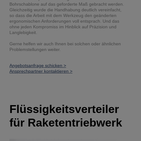
Bohrschablone auf das geforderte Maß gebracht werden.
Gleichzeitig wurde die Handhabung deutlich vereinfacht,
so dass die Arbeit mit dem Werkzeug den geänderten
ergonomischen Anforderungen voll entsprach. Und das
ohne jeden Kompromiss im Hinblick auf Präzision und
Langlebigkeit.
Gerne helfen wir auch Ihnen bei solchen oder ähnlichen
Problemstellungen weiter.
Angebotsanfrage schicken >
Ansprechpartner kontaktieren >
Flüssigkeitsverteiler
für Raketentriebwerk