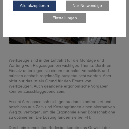
Werkzeuge sind in der Luftfahrt für die Montage und
Wartung von Flugzeugen ein wichtiges Thema. Bei ihrem
Einsatz unterliegen sie einem normalen Verschleiß und
müssen deshalb regelmäßig ausgetauscht werden. Aber
nicht nur das ist ein Grund für den Ersatz von
Werkzeugen. Auch geänderte ergonomische Vorgaben
können ausschlaggebend sein.
Ascent Aerospace sah sich genau damit konfrontiert und
beschloss aus Zeit- und Kostengründen einen alternativen
Weg zu verfolgen, um die Ergonomie einer Bohrschablone
zu optimieren. Die Lösung fanden sie bei FIT.
Durch ein komplettes Redesign konnte das Gewicht der