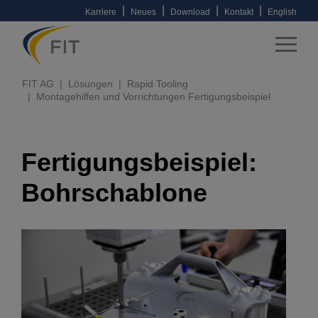
|
|
|
|
Karriere
Neues
Download
Kontakt
English
FIT AG
Lösungen
Rapid Tooling
Montagehilfen und Vorrichtungen Fertigungsbeispiel
Fertigungsbeispiel:
Bohrschablone