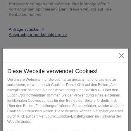
Herausforderungen und möchten Ihre Montagehilfen /
Vorrichtungen optimieren? Dann freuen wir uns auf Ihre
Kontaktaufnahme.
Anfrage schicken >
Ansprechpartner kontaktieren >
Der Weg zu Ihrer
Montagehilfe
Service
Inhalt
Ergebnis
Machbarkeits
Wir
Sie erhalten
prüfung
besprechen mit
konkrete
Ihnen Ihre
Handlungsemp
individuelle
fehlungen für