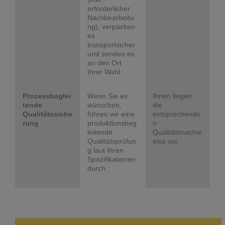
erforderlicher
Nachbearbeitu
ng), verpacken
es
transportsicher
und senden es
an den Ort
Ihrer Wahl.
Prozessbeglei
Wenn Sie es
Ihnen liegen
tende
wünschen,
die
Qualitätssiche
führen wir eine
entsprechende
rung
produktionsbeg
n
leitende
Qualitätsnachw
Qualitätsprüfun
eise vor.
g laut Ihren
Spezifikationen
durch.