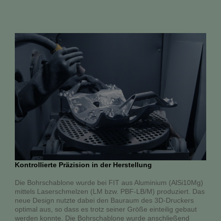
Kontrollierte Präzision in der Herstellung
Die Bohrschablone wurde bei FIT aus Aluminium (AlSi10Mg)
mittels Laserschmelzen (LM bzw. PBF-LB/M) produziert. Das
neue Design nutzte dabei den Bauraum des 3D-Druckers
optimal aus, so dass es trotz seiner Größe einteilig gebaut
werden konnte. Die Bohrschablone wurde anschließend