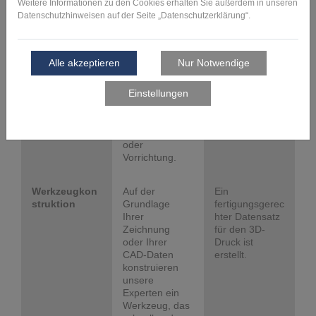
Ausgangssituat
notwendige
ion und
Anpassungen
Zielsetzung.
Ihrer
Auf dieser
Konstruktion
Basis
sowie Angaben
entwickeln wir
zu den
für Sie eine
Herstellkosten
Empfehlung für
und -zeiten.
die Herstellung
Ihrer
Montagehilfe
oder
Vorrichtung.
Werkzeugkon
Auf der
Ein
struktion
Grundlage
fertigungsgerec
Ihrer
hter Datensatz
Zeichnung
für den 3D-
oder Ihrer
Druck ist
CAD-Daten
erstellt.
konstruieren
unsere
Experten ein
Werkzeug, das