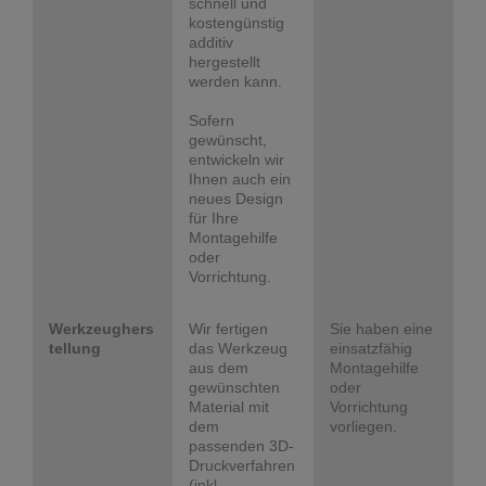
schnell und
kostengünstig
additiv
hergestellt
werden kann.
Sofern
gewünscht,
entwickeln wir
Ihnen auch ein
neues Design
für Ihre
Montagehilfe
oder
Vorrichtung.
Werkzeughers
Wir fertigen
Sie haben eine
tellung
das Werkzeug
einsatzfähig
aus dem
Montagehilfe
gewünschten
oder
Material mit
Vorrichtung
dem
vorliegen.
passenden 3D-
Druckverfahren
(inkl.