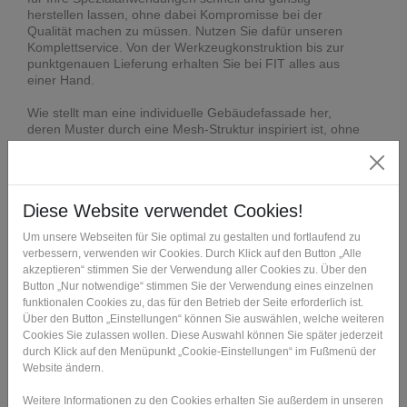
herstellen lassen, ohne dabei Kompromisse bei der
Qualität machen zu müssen. Nutzen Sie dafür unseren
Komplettservice. Von der Werkzeugkonstruktion bis zur
punktgenauen Lieferung erhalten Sie bei FIT alles aus
einer Hand.
Wie stellt man eine individuelle Gebäudefassade her,
deren Muster durch eine Mesh-Struktur inspiriert ist, ohne
dabei das Budget zu sprengen? Die konventionelle
Fassadenherstellung stößt dabei an ihre Grenzen. Wie wir
diese Herausforderung gelöst haben, lesen Sie in unserem
in Kürze erscheinenden Inspiration Book. Stay tuned!
Angebot einholen >
Ansprechpartner kontaktieren >
Montagehilfen und
Vorrichtungen