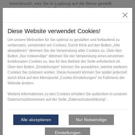
beeindruckt, was Sie in Lupburg auf die Beine gestellt
haben, sowohl was die Entwicklung Ihres Unternehmens
angeht als auch die Veranstaltung selbst. Der Tag wird mir in
lebhafter Erinnerung bleiben.
Dr. Stephan Romahn, Head of New Business, Tests and
Analyses, IABG mbH
Vielen Dank für den ausgesprochen interessanten
Technologietag - auch aus meiner Sicht ein voller Erfolg!
Selbst als "alter Hase" kann ich bei der FIT Additive
Manufacturing Group immer wieder etwas dazulernen. Ganz
besonders hat mich der Vortrag "Metal Coating" des Herrn
Markus Axtner beeindruckt.
Frank Schaeflein, Senior Technical Consultant EMEA
stratasys
War ein super gelungener Technologietag am Freitag! Danke
nochmal für die Einladung.
Silke Auer, Leiterin der Geschäftsstelle Neumarkt, IHK
Regensburg für Oberpfalz / Kelheim
War wirklich ein spannender und lohnender Tag.
Susanne Schröder, Chefredakteurin FORM+Werkzeug,
Carl Hanser Verlag GmbH & Co. KG