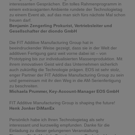
interessanten Gesprächen. Ein tolles Rahmenprogramm in
einem extravaganten Ambiente rundete der Technologietag
zu einem Event ab, auf das man sich fürs nächste Mal schon
freuen darf.
Benjamin Zengerling Prokurist, Vertriebsleiter und
Gesellschafter der diondo GmbH
Die FIT Additive Manufacturing Group hat in
beeindruckender Weise gezeigt, dass sie in der Welt der
additiven Fertigung ganz weit vorne dabei ist – von
Prototyping bis zur individualisierten Massenproduktion. Mit
ihrem innovativen Geist wird das Unternehmen sicherlich
auch zukünftig die Technologie prägen. EOS ist sehr stolz,
enger Partner der FIT Additive Manufacturing Group zu sein
und gemeinsam mit ihr den Weg in die AM-Serienfertigung
zu beschreiten.
Michaela Prummer, Key-Account-Manager EOS GmbH
FIT Additive Manufacturing Group is shaping the future!
Henk Jonker DiManEx
Persönlich habe ich Ihren Technologietag als sehr
interessant und kurzweilig empfunden. Danke für die
Einladung zu dieser gelungenen Veranstaltung.