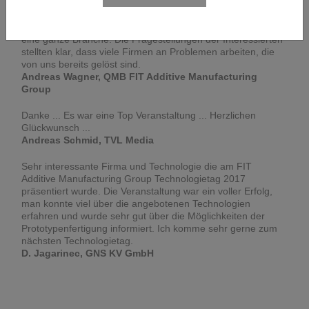
Der Umgang mit Qualitätsthemen ist in der additiven
Fertigung in den Kinderschuhen und wir sind oft Maßstab für
eine ganze Branche. Die Fragestellungen der Interessierten
stellten klar, dass viele Firmen an Problemen arbeiten, die
von uns bereits gelöst sind.
Andreas Wagner, QMB FIT Additive Manufacturing
Group
Danke ... Es war eine Top Veranstaltung ... Herzlichen
Glückwunsch ...
Andreas Schmid, TVL Media
Sehr interessante Firma und Technologie die am FIT
Additive Manufacturing Group Technologietag 2017
präsentiert wurde. Die Veranstaltung war ein voller Erfolg,
man konnte viel über die angebotenen Technologien
erfahren und wurde sehr gut über die Möglichkeiten der
Prototypenfertigung informiert. Ich komme sehr gerne zum
nächsten Technologietag.
D. Jagarinec, GNS KV GmbH