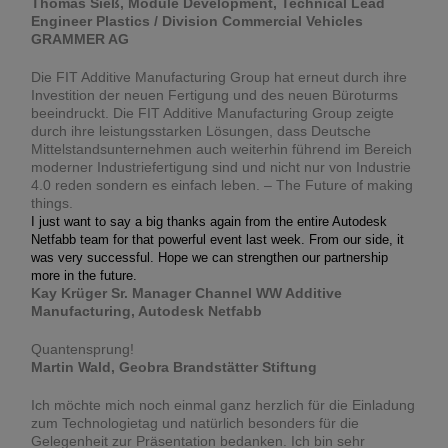
Thomas Sieß, Module Development, Technical Lead
Engineer Plastics / Division Commercial Vehicles
GRAMMER AG
Die FIT Additive Manufacturing Group hat erneut durch ihre
Investition der neuen Fertigung und des neuen Büroturms
beeindruckt. Die FIT Additive Manufacturing Group zeigte
durch ihre leistungsstarken Lösungen, dass Deutsche
Mittelstandsunternehmen auch weiterhin führend im Bereich
moderner Industriefertigung sind und nicht nur von Industrie
4.0 reden sondern es einfach leben. – The Future of making
things.
I just want to say a big thanks again from the entire Autodesk 
Netfabb team for that powerful event last week. From our side, it 
was very successful. Hope we can strengthen our partnership 
more in the future.
Kay Krüger Sr. Manager Channel WW Additive
Manufacturing, Autodesk Netfabb
Quantensprung!
Martin Wald, Geobra Brandstätter Stiftung
Ich möchte mich noch einmal ganz herzlich für die Einladung
zum Technologietag und natürlich besonders für die
Gelegenheit zur Präsentation bedanken. Ich bin sehr