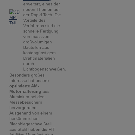
erweitert, eines der
neuen Themen auf
der Rapid.Tech. Die
Vorteile des
Verfahrens sind die
schnelle Fertigung
von massiven,
großvolumigen
Bauteilen aus
kostengünstigem
Drahtmaterialien
durch
Lichtbogenschweißen.
Besonders großes
Interesse hat unsere
optimierte AM-
Motorhalterung
aus
Aluminium bei den
Messebesuchern
hervorgerufen.
Ausgehend von einem
herkömmlichen
Blechbiegeschweißteil
aus Stahl haben die FIT
Additive Manufacturing