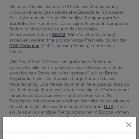
Als neuen Service liefert die FIT Additive Manufacturing
Group akut benötigte
industrielle Ersatzteile
in kürzester
Zeit. Außerdem im Trend: Die Additive Fertigung
großer
Bauteile.
Hier können wir als einziger Anbieter in Europa den
Bedarf im Metallbereich durch das innovative
Aufschweißverfahren
WAAM
(Wire Arc Manufacturing)
abdecken, während für großformatige Plastikskultpuren das
GDP-Verfahren
(Gel Dispensing Printing) zum Einsatz
kommt.
„Die Rapid.Tech 2018 war ein großartiges Treffen der
ganzen Familie, von Urgesteinen bis zu Newcomern in der
europäischen Szene war alles vertreten", erklärt
Bruno
Knychalla,
Leiter des Bereichs Large Format Additive
Manufacturing. „Die Messe hat einmal mehr gezeigt, dass wir
der Technologieführer sind, der die wichtigsten Verfahren auf
Industriestandard aus einer Hand anbieten kann. Als
Trendsetter mit unternehmerischem Weitblick halten wir stets
Ausschau nach interessanten neuen Verfahren.
GDP
ist so
ein Beispiel: Als einziger Fertigungspartner in Europa können
wir damit Kunden aus der Architektur ganz neue
Möglichkeiten für Fassaden, Innenraumgestaltung und vieles
mehr anbieten."