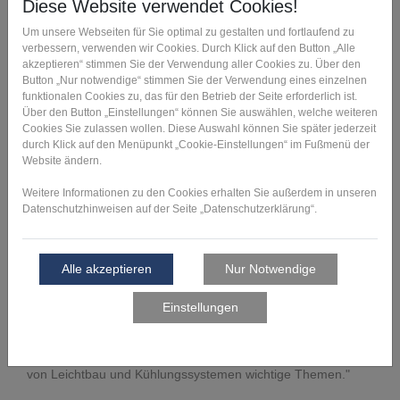
Engine Expo 2018 in Stuttgart
Gleichzeitig fand in Stuttgart die Engine Expo statt, eine
internationale Pflichtveranstaltung für alle, die sich mit
Konstruktion, Entwicklung, Beschaffung und Fertigung im
Bereich Automobiltechnik beschäftigen. Die FIT Additive
Manufacturing Group als Spezialzulieferer der
Automobilbranche und Formel 1 hat das Spektrum der
Anbieter durch Additive Design and Manufacturing
bereichert. Gezeigt wurden die aktuellsten Industrietrends
der FIT Additive Manufacturing Group speziell für Rapid
Prototyping und Additive Fertigung (Additive Design and
Manufacturing), praxis- und erfolgsorientiert.
David Sarnowski
, Sales Manager bei der FIT Additive
Manufacturing Group, über die Messe: "Das Publikum war
sehr international, die Interessen breit gefächert und
qualifiziert. Die meisten Anfragen galten dabei
erwartungsgemäß den metallverarbeitenden Verfahren
Laser
Melting
und
WAAM
(Wire Arc Additive Manufacturing). Nach
wie vor sind komplexe geometrische Strukturen im Dienste
von Leichtbau und Kühlungssystemen wichtige Themen."