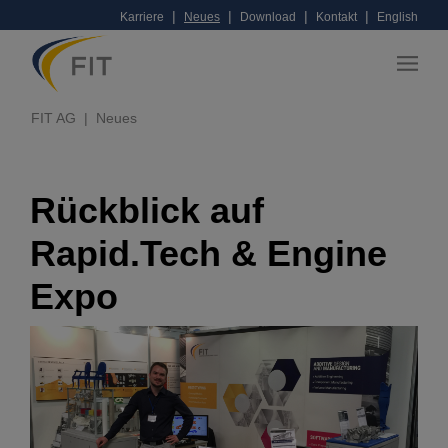
|
|
|
|
Karriere
Neues
Download
Kontakt
English
FIT AG
Neues
Rückblick auf
Rapid.Tech & Engine
Expo