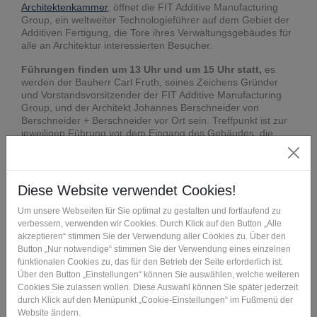
Architektenkammer
, öffnet die FIT Additive Manufacturing
Group, ein weltweiter Technologieführer auf dem Gebiet der
Additiven Fertigung, die Tore ihres Verwaltungsgebäudes für
alle an Architektur interessierten Besucher.
Führungen finden um 13 Uhr und um 15 Uhr statt,
es
werden der Bauherr Carl Fruth, seines Zeichens Gründer
und Vorstandsvorsitzender der FIT Additive Manufacturing
Group, und der Architekt Johannes Berschneider von
Berschneider + Berschneider vor Ort sein. Treffpunkt ist zur
jeweiligen Führung vor dem Eingang des Gebäudes, die
Adresse ist am Grohberg 1.
Ein prominenter Gast hat sich auch schon angekündigt:
Staatsminister Albert Füracker
wird an der Führung um 13
Uhr teilnehmen.
Wir freuen uns auf zahlreiche interessierte Besucher!