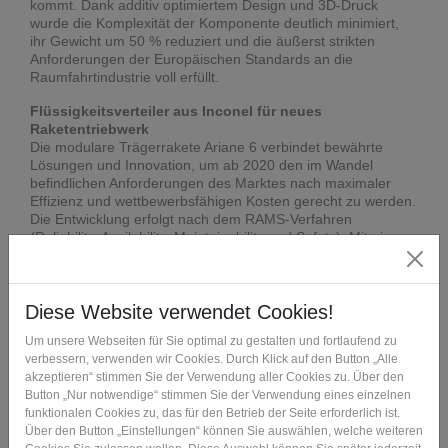
kommt. Dank additiv optimiertem Design und 3D-Druck
wurde die Komplexität der Komponente deutlich minimiert,
ihr Gewicht um 50 % reduziert und die äußerst strikten
Anforderungen der Europäischen Standards an die
Raumfahrtindustrie voll erfüllt.
Flüssigkeitsverteiler aus Inconel für neues
Raketentriebwerk
Die modulare Trägerrakete Ariane 6 verbindet bewährte
Lösungen und Innovation, um ab 2020 den im Wandel
befindlichen Anforderungen des Marktes nach maximaler
Effizienz und wettbewerbsfähigen Kosten gerecht zu werden.
Die Entwicklung erfolgt nach dem RAMS-Verfahren
(Reliability, Availability, Maintainability and Safety). Mit einer
Komplettlösung, die auf WAAM (Wire Arc Additive
Manufacturing) basiert, entwickeln FIT und ArianeGroup
derzeit einen Flüssigkeitsverteiler, der einerseits die Leistung
des Vulcain 2-Triebwerks mit Blick auf die erwartete
Zunahme der Nutzlastmassen steigert und gleichzeitig die
Kosten der Serienfertigung im Vergleich zum Vorgänger
Ariane 5 deutlich niedriger hält.
FIT Additive Manufacturing Group zeigt Besuchern, wie
man mit Additiver Fertigung Geld verdient
Am Stand 11.1 - C11 können sich interessierte Fachbesucher