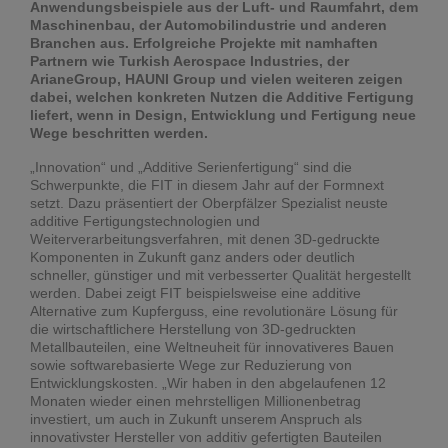
Anwendungsbeispiele aus der Luft- und Raumfahrt, dem
Maschinenbau, der Automobilindustrie und anderen
Branchen aus. Erfolgreiche Projekte mit namhaften
Partnern wie Turkish Aerospace Industries, der
ArianeGroup, HAUNI Group und vielen weiteren zeigen
dabei, welchen konkreten Nutzen die Additive Fertigung
liefert, wenn in Design, Entwicklung und Fertigung neue
Wege beschritten werden.
„Innovation“ und „Additive Serienfertigung“ sind die
Schwerpunkte, die FIT in diesem Jahr auf der Formnext
setzt. Dazu präsentiert der Oberpfälzer Spezialist neuste
additive Fertigungstechnologien und
Weiterverarbeitungsverfahren, mit denen 3D-gedruckte
Komponenten in Zukunft ganz anders oder deutlich
schneller, günstiger und mit verbesserter Qualität hergestellt
werden. Dabei zeigt FIT beispielsweise eine additive
Alternative zum Kupferguss, eine revolutionäre Lösung für
die wirtschaftlichere Herstellung von 3D-gedruckten
Metallbauteilen, eine Weltneuheit für innovativeres Bauen
sowie softwarebasierte Wege zur Reduzierung von
Entwicklungskosten. „Wir haben in den abgelaufenen 12
Monaten wieder einen mehrstelligen Millionenbetrag
investiert, um auch in Zukunft unserem Anspruch als
innovativster Hersteller von additiv gefertigten Bauteilen