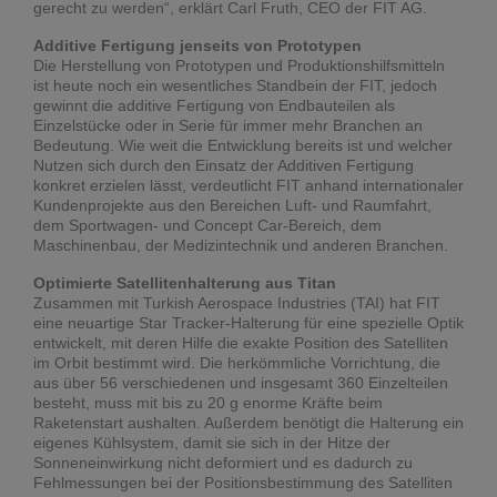
gerecht zu werden“, erklärt Carl Fruth, CEO der FIT AG.
Additive Fertigung jenseits von Prototypen
Die Herstellung von Prototypen und Produktionshilfsmitteln
ist heute noch ein wesentliches Standbein der FIT, jedoch
gewinnt die additive Fertigung von Endbauteilen als
Einzelstücke oder in Serie für immer mehr Branchen an
Bedeutung. Wie weit die Entwicklung bereits ist und welcher
Nutzen sich durch den Einsatz der Additiven Fertigung
konkret erzielen lässt, verdeutlicht FIT anhand internationaler
Kundenprojekte aus den Bereichen Luft- und Raumfahrt,
dem Sportwagen- und Concept Car-Bereich, dem
Maschinenbau, der Medizintechnik und anderen Branchen.
Optimierte Satellitenhalterung aus Titan
Zusammen mit Turkish Aerospace Industries (TAI) hat FIT
eine neuartige Star Tracker-Halterung für eine spezielle Optik
entwickelt, mit deren Hilfe die exakte Position des Satelliten
im Orbit bestimmt wird. Die herkömmliche Vorrichtung, die
aus über 56 verschiedenen und insgesamt 360 Einzelteilen
besteht, muss mit bis zu 20 g enorme Kräfte beim
Raketenstart aushalten. Außerdem benötigt die Halterung ein
eigenes Kühlsystem, damit sie sich in der Hitze der
Sonneneinwirkung nicht deformiert und es dadurch zu
Fehlmessungen bei der Positionsbestimmung des Satelliten