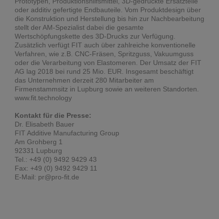
Prototypen, Produktionshilfsmittel, 3D-gedruckte Ersatzteile
oder additiv gefertigte Endbauteile. Vom Produktdesign über
die Konstruktion und Herstellung bis hin zur Nachbearbeitung
stellt der AM-Spezialist dabei die gesamte
Wertschöpfungskette des 3D-Drucks zur Verfügung.
Zusätzlich verfügt FIT auch über zahlreiche konventionelle
Verfahren, wie z.B. CNC-Fräsen, Spritzguss, Vakuumguss
oder die Verarbeitung von Elastomeren. Der Umsatz der FIT
AG lag 2018 bei rund 25 Mio. EUR. Insgesamt beschäftigt
das Unternehmen derzeit 280 Mitarbeiter am
Firmenstammsitz in Lupburg sowie an weiteren Standorten.
www.fit.technology
Kontakt für die Presse:
Dr. Elisabeth Bauer
FIT Additive Manufacturing Group
Am Grohberg 1
92331 Lupburg
Tel.: +49 (0) 9492 9429 43
Fax: +49 (0) 9492 9429 11
E-Mail: pr@pro-fit.de