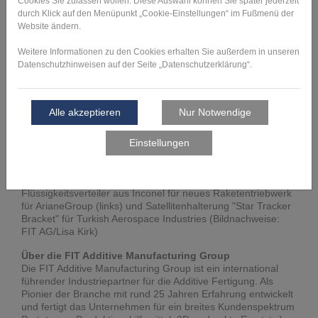
der Formnext nicht nur über das gesamte Leistungsportfolio
der FIT informieren und sich durch zahlreiche Beispiele
inspirieren lassen, sondern mit Experten über konkrete
Projekte diskutieren und anhand von Zahlen, Daten und
Fakten erkennen, wie man die Additive Fertigung einsetzen
kann, um am Ende als Unternehmen davon zu profitieren.
„Wir nutzen die Formnext ganz bewusst, um Unternehmen
zuzuhören, ihre Herausforderungen noch besser zu
verstehen und ihnen darauf aufbauend konkrete
Möglichkeiten zu zeigen, wie sie die Additive Fertigung
einsetzen können, um erfolgreicher zu werden“, so Oliver
Cynamon, Head of Marketing der FIT AG.
Bildmaterial:
Flüssigkeitsverteiler aus Inconel für neues Raketentriebwerk
für ArianeGroup (links) und Satellitenhalterung "Star Tracker
Bracket" für Turkish Aerospace Industries (Bildnachweise:
FIT AG/Lisa Kirk)
Über die FIT Additive Manufacturing Group
Die FIT Additive Manufacturing Group ist ein international
führender Industriepartner für die Additive Fertigung. Als
Pionier der Branche mit rund 25 Jahren Erfahrung entwickelt
und fertigt das Unternehmen für ein breites Kundenspektrum