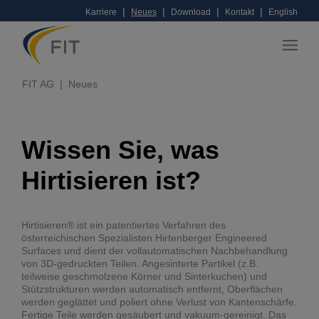
|
|
|
|
Karriere
Neues
Download
Kontakt
English
FIT AG
Neues
Wissen Sie, was
Hirtisieren ist?
Hirtisieren® ist ein patentiertes Verfahren des
österreichischen Spezialisten Hirtenberger Engineered
Surfaces und dient der vollautomatischen Nachbehandlung
von 3D-gedruckten Teilen. Angesinterte Partikel (z.B.
teilweise geschmolzene Körner und Sinterkuchen) und
Stützstrukturen werden automatisch entfernt, Oberflächen
werden geglättet und poliert ohne Verlust von Kantenschärfe.
Fertige Teile werden gesäubert und vakuum-gereinigt. Das