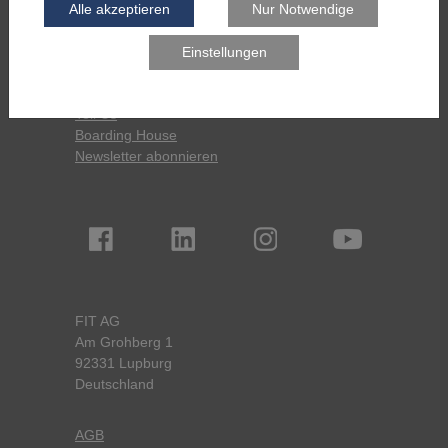
Pressespiegel
Download
Kontakt
English
Tell Us
Boarding House
Newsletter abonnieren
FIT AG
Am Grohberg 1
92331 Lupburg
Deutschland
AGB