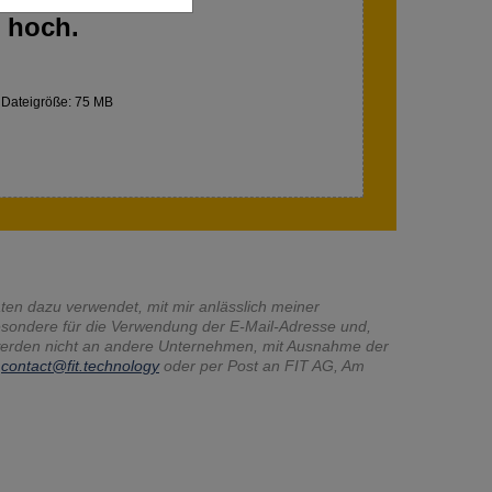
 hoch.
le Dateigröße: 75 MB
aten dazu verwendet, mit mir anlässlich meiner
esondere für die Verwendung der E-Mail-Adresse und,
werden nicht an andere Unternehmen, mit Ausnahme der
n
contact@fit.technology
oder per Post an FIT AG, Am