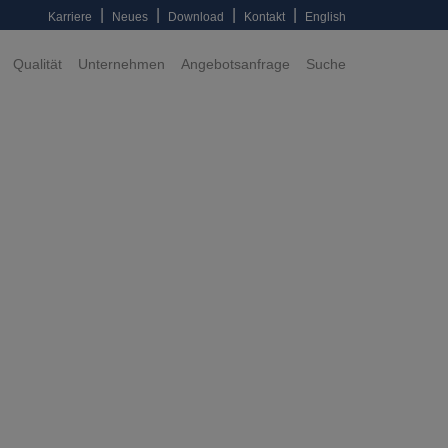
|
|
|
|
Karriere
Neues
Download
Kontakt
English
Qualität
Unternehmen
Angebotsanfrage
Suche