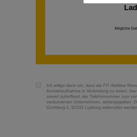
Lad
Mögliche Date
Ich willige darin ein, dass die FIT Additive M
Kontaktaufnahme in Verbindung zu treten, hie
soweit zutreffend, der Telefonnummer zum vo
verbundenen Unternehmen, weitergegeben. Die 
Grohberg 1, 92331 Lupburg widerrufen werde