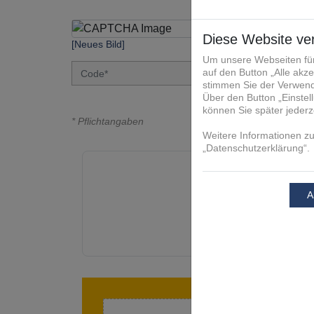
[Neues Bild]
* Pflichtangaben