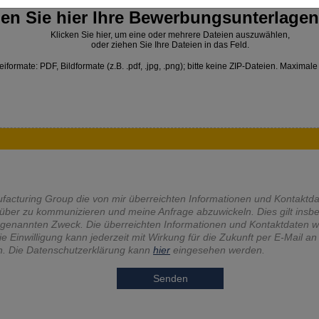
en Sie hier Ihre Bewerbungsunterlagen
Klicken Sie hier, um eine oder mehrere Dateien auszuwählen,
oder ziehen Sie Ihre Dateien in das Feld.
iformate: PDF, Bildformate (z.B. .pdf, .jpg, .png); bitte keine ZIP-Dateien. Maxima
anufacturing Group die von mir überreichten Informationen und Kontaktd
rüber zu kommunizieren und meine Anfrage abzuwickeln. Dies gilt insb
rgenannten Zweck. Die überreichten Informationen und Kontaktdaten 
Einwilligung kann jederzeit mit Wirkung für die Zukunft per E-Mail a
n. Die Datenschutzerklärung kann
hier
eingesehen werden.
Senden