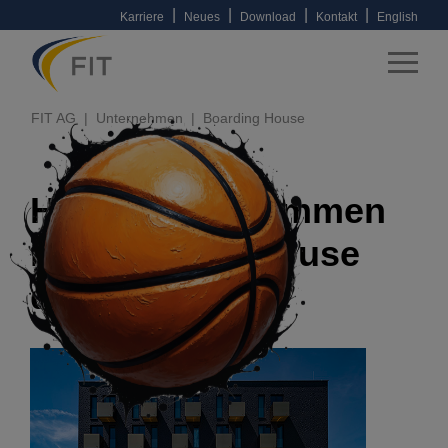
|
|
|
|
Karriere
Neues
Download
Kontakt
English
FIT AG
Unternehmen
Boarding House
Herzlich willkommen
im Boarding House
der FIT!