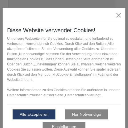
Ich willige darin ein, dass die FIT Additive
Manufacturing Group die von mir überreichten
Informationen und Kontaktdaten dazu verwendet, mit
mir anlässlich meiner Kontaktaufnahme in
Verbindung zu treten, hierüber zu kommunizieren
und meine Anfrage abzuwickeln. Dies gilt
insbesondere für die Verwendung der E-Mail-
Adresse und, soweit zutreffend, der Telefonnummer
zum vorgenannten Zweck. Die überreichten
Informationen und Kontaktdaten werden nicht an
andere Unternehmen, mit Ausnahme der
verbundenen Unternehmen, weitergegeben. Die
Einwilligung kann jederzeit mit Wirkung für die
Zukunft per E-Mail an
contact@fit.technology
oder
per Post an FIT AG, Am Grohberg 1, 92331 Lupburg