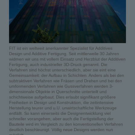
FIT ist ein weltweit anerkannter Spezialist für Additives
Design und Additive Fertigung. Seit mittlerweile 30 Jahren
widmen wir uns mit vollem Einsatz und Herzblut der Additiven
Fertigung, auch industrieller 3D-Druck genannt. Die
Verfahren sind höchst unterschiedlich, aber sie eint eine
Gemeinsamkeit: der Aufbau in Schichten. Anders als bei den
subtraktiven Verfahren wie Fräsen und Drehen und bei den
umformenden Verfahren wie Gussverfahren werden 3-
dimensionale Objekte in Querschnitte unterteilt und
schichtweise aufgebaut. Dies erlaubt signifikant größere
Freiheiten in Design und Konstruktion, die zeitintensive
Herstellung teurer und u.U. unwirtschaftliche Werkzeuge
entfällt. So kann einerseits die Designentwicklung viel
schneller vorangehen, aber auch die Fertigstellung der
Bauteile wird im Vergleich zu den konventionellen Verfahren
deutlich beschleunigt. Völlig neue Designs werden nun