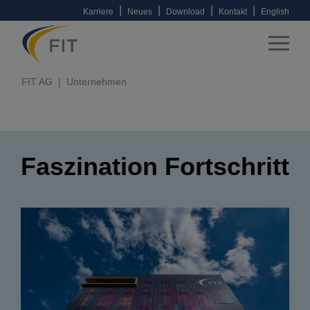
|
|
|
|
Karriere
Neues
Download
Kontakt
English
FIT AG
Unternehmen
Faszination Fortschritt