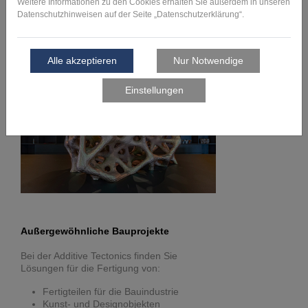
Tectonics
Außergewöhnliche Bauprojekte
Bei der Additive Tectonics finden Sie
Lösungen für die Fertigung von:
Fertigteilen für die Bauindustrie
Kunst- und Designobjekten