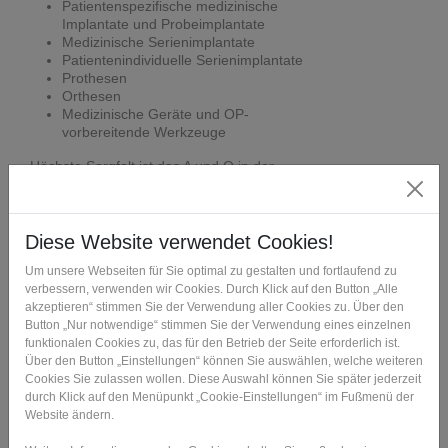
Patientenspezifische medizinische
Implantate und Probeimplantate
Medizinische Serienimplantate
Patientenindividuelle Serienimplantate
Prothesen
Orthesen
Medizinische Geräte und OP-
vorbereitende Werkzeuge
Höchste Sorgfalt ist das A und O in der
Additiven Fertigung von Medizinprodukten.
So ist FIT Production GmbH als
Auftragsfertiger für Talus-Implantat-Rohlinge
aus Titan im EBM-Verfahren für den US-
amerikanischen Markt registriert.
Anfrage schicken >
Ansprechpartner kontaktieren >
Additive