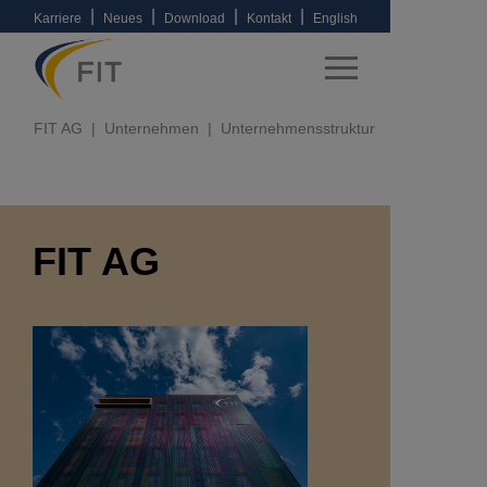
|
|
|
|
Karriere
Neues
Download
Kontakt
English
FIT AG
Unternehmen
Unternehmensstruktur
FIT AG