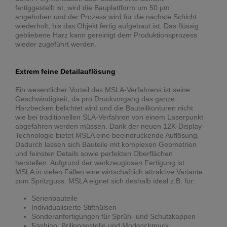
fertiggestellt ist, wird die Bauplattform um 50 μm
angehoben und der Prozess wird für die nächste Schicht
wiederholt, bis das Objekt fertig aufgebaut ist. Das flüssig
gebliebene Harz kann gereinigt dem Produktionsprozess
wieder zugeführt werden.
Extrem feine Detailauflösung
Ein wesentlicher Vorteil des MSLA-Verfahrens ist seine
Geschwindigkeit, da pro Druckvorgang das ganze
Harzbecken belichtet wird und die Bauteilkonturen nicht
wie bei traditionellen SLA-Verfahren von einem Laserpunkt
abgefahren werden müssen. Dank der neuen 12K-Display-
Technologie bietet MSLA eine beeindruckende Auflösung.
Dadurch lassen sich Bauteile mit komplexen Geometrien
und feinsten Details sowie perfekten Oberflächen
herstellen. Aufgrund der werkzeuglosen Fertigung ist
MSLA in vielen Fällen eine wirtschaftlich attraktive Variante
zum Spritzguss. MSLA eignet sich deshalb ideal z.B. für:
Serienbauteile
Individualisierte Stifthülsen
Sonderanfertigungen für Sprüh- und Schutzkappen
Fashion, Brillengestelle und Modeschmuck