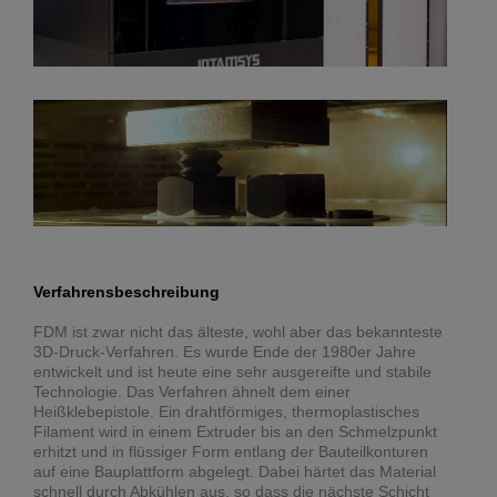
Verfahrensbeschreibung
FDM ist zwar nicht das älteste, wohl aber das bekannteste
3D-Druck-Verfahren. Es wurde Ende der 1980er Jahre
entwickelt und ist heute eine sehr ausgereifte und stabile
Technologie. Das Verfahren ähnelt dem einer
Heißklebepistole. Ein drahtförmiges, thermoplastisches
Filament wird in einem Extruder bis an den Schmelzpunkt
erhitzt und in flüssiger Form entlang der Bauteilkonturen
auf eine Bauplattform abgelegt. Dabei härtet das Material
schnell durch Abkühlen aus, so dass die nächste Schicht