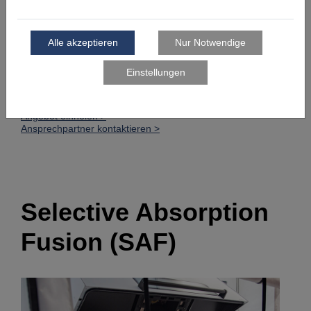
echte Alternative zum konventionellen Spritzguss und
eignet sich ideal für die Herstellung von:
Prototypen mit hohen Anforderungen an die
Oberflächenqualität
Klein- oder Vorserien aus Hochleistungsmaterial
Formen- bzw. Werkzeugbau
Angebot einholen >
Ansprechpartner kontaktieren >
Selective Absorption
Fusion (SAF)