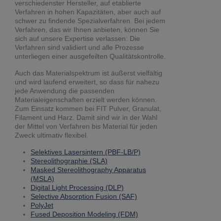
verschiedenster Hersteller, auf etablierte
Verfahren in hohen Kapazitäten, aber auch auf
schwer zu findende Spezialverfahren. Bei jedem
Verfahren, das wir Ihnen anbieten, können Sie
sich auf unsere Expertise verlassen: Die
Verfahren sind validiert und alle Prozesse
unterliegen einer ausgefeilten Qualitätskontrolle.
Auch das Materialspektrum ist äußerst vielfältig
und wird laufend erweitert, so dass für nahezu
jede Anwendung die passenden
Materialeigenschaften erzielt werden können.
Zum Einsatz kommen bei FIT Pulver, Granulat,
Filament und Harz. Damit sind wir in der Wahl
der Mittel von Verfahren bis Material für jeden
Zweck ultimativ flexibel.
Selektives Lasersintern (PBF-LB/P)
Stereolithographie (SLA)
Masked Stereolithography Apparatus
(MSLA)
Digital Light Processing (DLP)
Selective Absorption Fusion (SAF)
PolyJet
Fused Deposition Modeling (FDM)