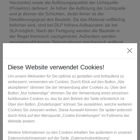
Harztanks) sowie die Auflösungsqualität der Lichtquelle
(Projektor) definiert. Je höher die Auflösung der Lichtquelle
und je dünner die Schichten, desto feiner ist der
Detaillierungsgrad des Bauteils. Da das Material vollflächig
belichtet wird, sind bei DLP höhere Aufbauraten als bei
SLA möglich. Nach der Fertigung werden die Bauteile in
der Regel thermisch nachgehärtet. Außerdem werden
geometrieabhängige Stützstrukturen mechanisch entfernt.
DLP findet aktuell in zahlreichen Branchen Anwendung,
wie z.B. in der Dentaltechnik, der Schmuckindustrie oder
der Luft- und Raumfahrt.
Perfektion im Detail – auch in Serie
Mit DLP lassen sich Bauteile mit einer Aufbaurate von bis
zu 100 mm/h herstellen, die durch einen extrem hohen
Detaillierungsgrad, scharfe Konturen und sehr glatte
Oberflächen überzeugen. Aufgrund der zur Verfügung
stehenden Materialvielfalt können feste und haltbare
Werkstoffe mit thermoplastikähnlichem Verhalten,
gummiähnliche, gießbare, hitzebeständige und
biokompatible Materialien werkzeuglos und präzise
verarbeitet werden. Insofern ist DLP nicht nur aus
qualitativer Sicht, sondern auch aus Kostengründen eine