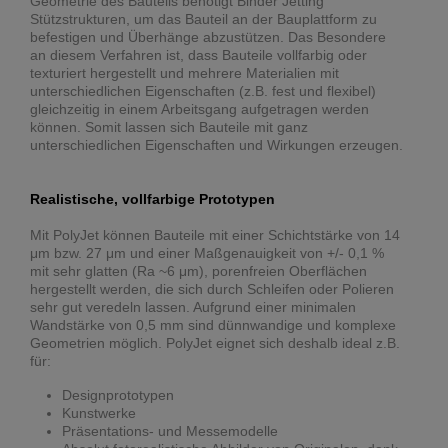
Geometrie des Bauteils benötigt Binder Jetting
Stützstrukturen, um das Bauteil an der Bauplattform zu
befestigen und Überhänge abzustützen. Das Besondere
an diesem Verfahren ist, dass Bauteile vollfarbig oder
texturiert hergestellt und mehrere Materialien mit
unterschiedlichen Eigenschaften (z.B. fest und flexibel)
gleichzeitig in einem Arbeitsgang aufgetragen werden
können. Somit lassen sich Bauteile mit ganz
unterschiedlichen Eigenschaften und Wirkungen erzeugen.
Realistische, vollfarbige Prototypen
Mit PolyJet können Bauteile mit einer Schichtstärke von 14
μm bzw. 27 μm und einer Maßgenauigkeit von +/- 0,1 %
mit sehr glatten (Ra ~6 μm), porenfreien Oberflächen
hergestellt werden, die sich durch Schleifen oder Polieren
sehr gut veredeln lassen. Aufgrund einer minimalen
Wandstärke von 0,5 mm sind dünnwandige und komplexe
Geometrien möglich. PolyJet eignet sich deshalb ideal z.B.
für:
Designprototypen
Kunstwerke
Präsentations- und Messemodelle