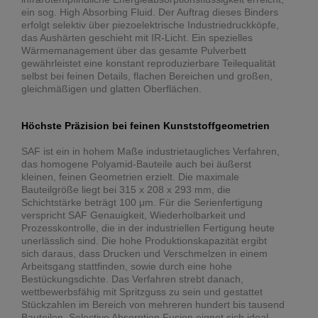
ein sog. High Absorbing Fluid. Der Auftrag dieses Binders
erfolgt selektiv über piezoelektrische Industriedruckköpfe,
das Aushärten geschieht mit IR-Licht. Ein spezielles
Wärmemanagement über das gesamte Pulverbett
gewährleistet eine konstant reproduzierbare Teilequalität
selbst bei feinen Details, flachen Bereichen und großen,
gleichmäßigen und glatten Oberflächen.
Höchste Präzision bei feinen Kunststoffgeometrien
SAF ist ein in hohem Maße industrietaugliches Verfahren,
das homogene Polyamid-Bauteile auch bei äußerst
kleinen, feinen Geometrien erzielt. Die maximale
Bauteilgröße liegt bei 315 x 208 x 293 mm, die
Schichtstärke beträgt 100 μm. Für die Serienfertigung
verspricht SAF Genauigkeit, Wiederholbarkeit und
Prozesskontrolle, die in der industriellen Fertigung heute
unerlässlich sind. Die hohe Produktionskapazität ergibt
sich daraus, dass Drucken und Verschmelzen in einem
Arbeitsgang stattfinden, sowie durch eine hohe
Bestückungsdichte. Das Verfahren strebt danach,
wettbewerbsfähig mit Spritzguss zu sein und gestattet
Stückzahlen im Bereich von mehreren hundert bis tausend
Bauteilen. Selective Absorption Fusion eignet sich ideal