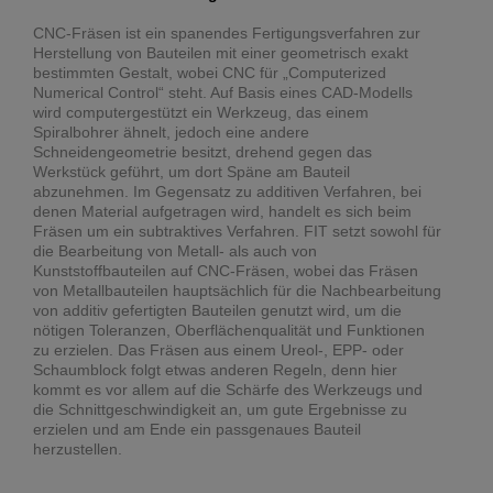
CNC-Fräsen ist ein spanendes Fertigungsverfahren zur
Herstellung von Bauteilen mit einer geometrisch exakt
bestimmten Gestalt, wobei CNC für „Computerized
Numerical Control“ steht. Auf Basis eines CAD-Modells
wird computergestützt ein Werkzeug, das einem
Spiralbohrer ähnelt, jedoch eine andere
Schneidengeometrie besitzt, drehend gegen das
Werkstück geführt, um dort Späne am Bauteil
abzunehmen. Im Gegensatz zu additiven Verfahren, bei
denen Material aufgetragen wird, handelt es sich beim
Fräsen um ein subtraktives Verfahren. FIT setzt sowohl für
die Bearbeitung von Metall- als auch von
Kunststoffbauteilen auf CNC-Fräsen, wobei das Fräsen
von Metallbauteilen hauptsächlich für die Nachbearbeitung
von additiv gefertigten Bauteilen genutzt wird, um die
nötigen Toleranzen, Oberflächenqualität und Funktionen
zu erzielen. Das Fräsen aus einem Ureol-, EPP- oder
Schaumblock folgt etwas anderen Regeln, denn hier
kommt es vor allem auf die Schärfe des Werkzeugs und
die Schnittgeschwindigkeit an, um gute Ergebnisse zu
erzielen und am Ende ein passgenaues Bauteil
herzustellen.