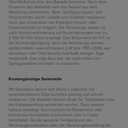
Oberflächenstruktur des Bauteils bestimmt. Nach dem
Erstarren des Materials wird das Bauteil aus dem
Werkzeug entnommen. Beim Spritzguss lassen sich
Hinterschnitte durch Losteile und Schieber realisieren.
Auch das Umspritzen von Einlegern (Insert- oder
Outserttechnik) ist möglich. Die Werkzeuge werden je
nach Kundenanforderung auf Ausbringmengen von ca.
1.000-50.000 Stück angelegt. Das Besondere bei FIT ist
die Werkzeugfertigung, denn die Werkzeuge werden
additiv mittels Laserschmelzen (LM bzw. PBF-LB/M) aus
Aluminium oder Stahl bereits innerhalb weniger Tage
hergestellt. Das trägt dazu bei, die Lieferzeiten von
Spritzgussteilen erheblich zu verkürzen.
Kostengünstige Serienteile
Mit Spritzguss lassen sich kleine Losgrößen mit
serienidentischen Eigenschaften günstig und schnell
realisieren. Die Bauteile können direkt für Testzwecke oder
die Endanwendung verwendet werden. Dazu werden
nahezu beliebige thermoplastische Elastomere oder
technische Kunststoffe monochrom oder in Farbe
verarbeitet. Da die gesamte Fertigung von der
Werkzeugkonstruktion über die Werkzeugherstellung bis