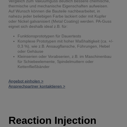
Vergleich zum Vakuumguss deutlich bessere chemische,
thermische und mechanische Eigenschaften aufweisen.
Auf Wunsch können die Bauteile nachbearbeitet, in
nahezu jeder beliebigen Farbe lackiert oder mit Kupfer
oder Nickel galvanisiert (Metal Coating) werden. PA-Guss
eignet sich deshalb ideal z.B. für:
Funktionsprototypen für Dauertests
Komplexe Prototypen mit hoher Maßhaltigkeit (ca. +/-
0,3 %), wie z.B. Ansaugflansche, Führungen, Hebel
oder Gehäuse
Kleinserien oder Vorabserien, z.B. im Maschinenbau
für Schiebeelemente, Spindelmuttern oder
Kettenfließbänder
Angebot einholen >
Ansprechpartner kontaktieren >
Reaction Injection