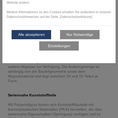
Urmodell wird nach der Festlegung von Formtrennung,
Anguss und Steigern in einem Rahmen fixiert.
Anschließend wird der Rahmen mit einem 2K-Silikon
ausgegossen. Nach dem Aushärten des Silikons wird die
Silikonform entlang der festgelegten Formtrennung mit
einem Skalpell aufgeschnitten und das Urmodell wird
entnommen. In einer Vakuumgießmaschine wird ein
Monomer mit additiven und katalytischen Komponenten
angereichert und zur Polymerisation unter Vakuum in die
Silikonform gefüllt. Dadurch werden Lufteinschlüsse
vermieden. Nach dem Gießen kommt die Form zum
Aushärten in einen Ofen. Die so erzeugten Teile werden
nach einer materialabhängigen Entformzeit aus der Form
entnommen und gefinisht. Anschließend steht die Form für
weitere Abgüsse zur Verfügung. Die Ausbringmenge ist
abhängig von der Bauteilgeometrie sowie dem
Abgussmaterial und liegt zwischen 10 und 15 Teilen je
Form.
Seriennahe Kunststoffteile
Mit Polyamidguss lassen sich Kunststoffbauteile mit
thermoplastischen Materialien (PA 6) herstellen, die über
seriennahe Eigenschaften (Spritzguss) verfügen und im