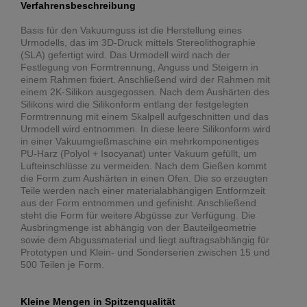
Verfahrensbeschreibung
Basis für den Vakuumguss ist die Herstellung eines
Urmodells, das im 3D-Druck mittels Stereolithographie
(SLA) gefertigt wird. Das Urmodell wird nach der
Festlegung von Formtrennung, Anguss und Steigern in
einem Rahmen fixiert. Anschließend wird der Rahmen mit
einem 2K-Silikon ausgegossen. Nach dem Aushärten des
Silikons wird die Silikonform entlang der festgelegten
Formtrennung mit einem Skalpell aufgeschnitten und das
Urmodell wird entnommen. In diese leere Silikonform wird
in einer Vakuumgießmaschine ein mehrkomponentiges
PU-Harz (Polyol + Isocyanat) unter Vakuum gefüllt, um
Lufteinschlüsse zu vermeiden. Nach dem Gießen kommt
die Form zum Aushärten in einen Ofen. Die so erzeugten
Teile werden nach einer materialabhängigen Entformzeit
aus der Form entnommen und gefinisht. Anschließend
steht die Form für weitere Abgüsse zur Verfügung. Die
Ausbringmenge ist abhängig von der Bauteilgeometrie
sowie dem Abgussmaterial und liegt auftragsabhängig für
Prototypen und Klein- und Sonderserien zwischen 15 und
500 Teilen je Form.
Kleine Mengen in Spitzenqualität