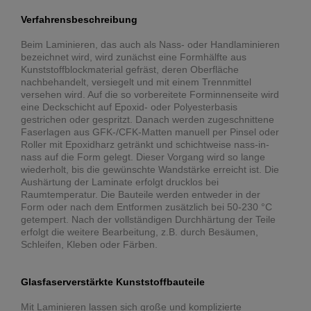
Verfahrensbeschreibung
Beim Laminieren, das auch als Nass- oder Handlaminieren
bezeichnet wird, wird zunächst eine Formhälfte aus
Kunststoffblockmaterial gefräst, deren Oberfläche
nachbehandelt, versiegelt und mit einem Trennmittel
versehen wird. Auf die so vorbereitete Forminnenseite wird
eine Deckschicht auf Epoxid- oder Polyesterbasis
gestrichen oder gespritzt. Danach werden zugeschnittene
Faserlagen aus GFK-/CFK-Matten manuell per Pinsel oder
Roller mit Epoxidharz getränkt und schichtweise nass-in-
nass auf die Form gelegt. Dieser Vorgang wird so lange
wiederholt, bis die gewünschte Wandstärke erreicht ist. Die
Aushärtung der Laminate erfolgt drucklos bei
Raumtemperatur. Die Bauteile werden entweder in der
Form oder nach dem Entformen zusätzlich bei 50-230 °C
getempert. Nach der vollständigen Durchhärtung der Teile
erfolgt die weitere Bearbeitung, z.B. durch Besäumen,
Schleifen, Kleben oder Färben.
Glasfaserverstärkte Kunststoffbauteile
Mit Laminieren lassen sich große und komplizierte