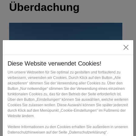
Überdachung
Cloud Nine entsteht als hypermoderner Gebäudekomplex
direkt neben dem Václav-Havel-Flughafen in Prag. Auf
dem Gelände sind ein Kulturzentrum, ein MultiMedia
Conference Center, mehrere Restaurants, Bars und