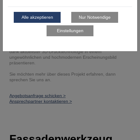
Lounges, 40 VIP-Luxussuiten einschließlich Wellness-Spa
und Fitnessstudio geplant. Das Kulturzentrum besteht aus
zwei Hauptgebäuden, die durch einen überdachten
Bereich, den sogenannten „Canyon“, geteilt sind.
Der gesamte Komplex wird mit einem fließenden,
wolkengleichen Netz überdacht, das sich so nur mit 3D-
Drucktechnologie realisieren lässt. Auch die Ausstattung
der Besprechungs- und Kommunikationsräume wird sich
dank aktuellster 3D-Drucktechnologie in einem
ungewöhnlichen und hochmodernen Erscheinungsbild
präsentieren.
Sie möchten mehr über dieses Projekt erfahren, dann
sprechen Sie uns an.
Angebotsanfrage schicken >
Ansprechpartner kontaktieren >
Fassadenwerkzeug