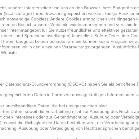
chs unserer Internetseiten von uns an den Browser Ihres Endgeräts ge
 (local storage) Ihres Browsers gespeichert werden. Einige Funktione
isch notwendige Cookies). Andere Cookies ermöglichen uns hingegen ve
erneuten Besuch unserer Webseite wiederzuerkennen und verschiedene
ser Internetangebot für Sie nutzerfreundlicher und effektiver gestalte
änder- und Spracheneinstellungen) feststellen. Sofern Dritte über Coo
 auf Ihrem Endgerät keinen Schaden an. Sie können keine Programme au
 informieren wir in den einzelnen Verarbeitungsvorgängen. Ausführliche
 Website.
 der Datenschutz-Grundverordnung (DSGVO) haben Sie als betroffene 
n gespeicherten Daten in Form von aussagekräftigen Informationen zu 
r unvollständigen Daten, die bei uns gespeichert sind.
ten Daten, soweit die Verarbeitung nicht zur Ausübung des Rechts auf
entlichen Interesses oder zur Geltendmachung, Ausübung oder Verteidig
soweit die Richtigkeit der Daten bestritten wird, die Verarbeitung unr
dmachung, Ausübung oder Verteidigung von Rechtsansprüchen benötigen