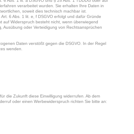
. 6 Abs. 1 lit. a DSGVO und § 25 Abs. 1 TDDDG oder auf
erfahren verarbeitet wurden. Sie erhalten Ihre Daten in
ortlichen, soweit dies technisch machbar ist.
t. 6 Abs. 1 lit. e, f DSGVO erfolgt und dafür Gründe
cht auf Widerspruch besteht nicht, wenn überwiegend
g, Ausübung oder Verteidigung von Rechtsansprüchen
bezogenen Daten verstößt gegen die DSGVO. In der Regel
tzes wenden.
für die Zukunft diese Einwilligung widerrufen. Ab dem
erruf oder einen Werbewiderspruch richten Sie bitte an: