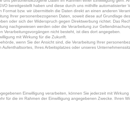
e uns personenbezogene Daten im Rahmen einer Einwilligung gem. Art
GVO bereitgestellt haben und diese durch uns mithilfe automatisierter V
Format bzw. wir übermitteln die Daten direkt an einen anderen Verantw
ung Ihrer personenbezogenen Daten, soweit diese auf Grundlage des Ar
rgeben oder sich der Widerspruch gegen Direktwerbung richtet. Das Re
itung nachgewiesen werden oder die Verarbeitung zur Geltendmachun
en Verarbeitungsvorgängen nicht besteht, ist dies dort angegeben.
illigung mit Wirkung für die Zukunft.
behörde, wenn Sie der Ansicht sind, die Verarbeitung Ihrer personen
en Aufenthaltsortes, Ihres Arbeitsplatzes oder unseres Unternehmenssi
gegebenen Einwilligung verarbeiten, können Sie jederzeit mit Wirkung 
mehr für die im Rahmen der Einwilligung angegebenen Zwecke. Ihren Wid