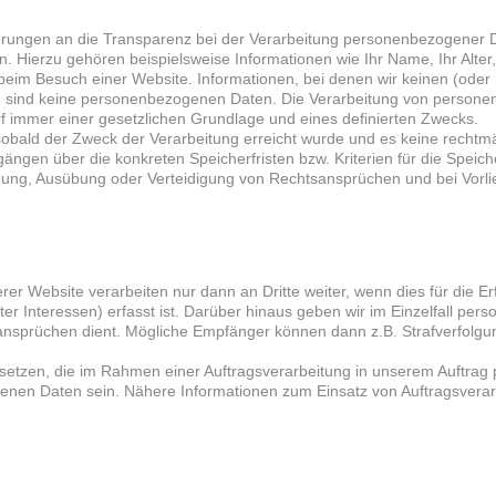
erungen an die Transparenz bei der Verarbeitung personenbezogener Dat
hen. Hierzu gehören beispielsweise Informationen wie Ihr Name, Ihr Alte
 beim Besuch einer Website. Informationen, bei denen wir keinen (ode
ng, sind keine personenbezogenen Daten. Die Verarbeitung von person
f immer einer gesetzlichen Grundlage und eines definierten Zwecks.
bald der Zweck der Verarbeitung erreicht wurde und es keine rechtm
rgängen über die konkreten Speicherfristen bzw. Kriterien für die Spei
ung, Ausübung oder Verteidigung von Rechtsansprüchen und bei Vorlie
 Website verarbeiten nur dann an Dritte weiter, wenn dies für die Erfü
er Interessen) erfasst ist. Darüber hinaus geben wir im Einzelfall per
sprüchen dient. Mögliche Empfänger können dann z.B. Strafverfolgun
 einsetzen, die im Rahmen einer Auftragsverarbeitung in unserem Auft
nen Daten sein. Nähere Informationen zum Einsatz von Auftragsverarb