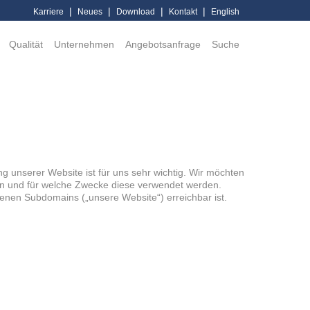
|
|
|
|
Karriere
Neues
Download
Kontakt
English
Qualität
Unternehmen
Angebotsanfrage
Suche
g unserer Website ist für uns sehr wichtig. Wir möchten
en und für welche Zwecke diese verwendet werden.
denen Subdomains („unsere Website“) erreichbar ist.