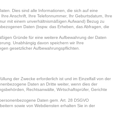
en. Dies sind alle Informationen, die sich auf eine
r, Ihre Anschrift, Ihre Telefonnummer, Ihr Geburtsdatum, Ihre
r nur mit einem unverhältnismäßigen Aufwand) Bezug zu
enbezogenen Daten (bspw. das Erheben, das Abfragen, die
äßigen Gründe für eine weitere Aufbewahrung der Daten
cherung. Unabhängig davon speichern wir Ihre
gen gesetzlicher Aufbewahrungspflichten.
llung der Zwecke erforderlich ist und im Einzelfall von der
sonenbezogene Daten an Dritte weiter, wenn dies der
gsbehörden, Rechtsanwälte, Wirtschaftsprüfer, Gerichte
rag personenbezogene Daten gem. Art. 28 DSGVO
eitern sowie von Webdiensten erhalten Sie in der