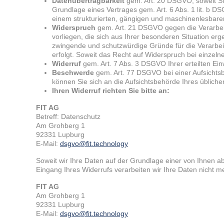
Datenübertragbarkeit
gem. Art. 20 DSGVO, soweit Si
Grundlage eines Vertrages gem. Art. 6 Abs. 1 lit. b DS
einem strukturierten, gängigen und maschinenlesbaren 
Widerspruch
gem. Art. 21 DSGVO gegen die Verarbeit
vorliegen, die sich aus Ihrer besonderen Situation e
zwingende und schutzwürdige Gründe für die Verarbe
erfolgt. Soweit das Recht auf Widerspruch bei einzeln
Widerruf
gem. Art. 7 Abs. 3 DSGVO Ihrer erteilten Einw
Beschwerde
gem. Art. 77 DSGVO bei einer Aufsichts
können Sie sich an die Aufsichtsbehörde Ihres üblich
Ihren Widerruf richten Sie bitte an:
FIT AG
Betreff: Datenschutz
Am Grohberg 1
92331 Lupburg
E-Mail:
dsgvo@fit.technology
Soweit wir Ihre Daten auf der Grundlage einer von Ihnen ab
Eingang Ihres Widerrufs verarbeiten wir Ihre Daten nicht 
FIT AG
Am Grohberg 1
92331 Lupburg
E-Mail:
dsgvo@fit.technology