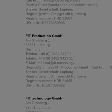
Carl Fruth (Vorstandsvorsitzender)
Patricia Fruth (Vorsitzende des Aufsichtsrates)
Sitz der Gesellschaft: Lupburg
Registergericht: Amtsgericht Nürnberg
Registernummer: HRB 31069
USt-IdNr.: DE173159995
FIT Production GmbH
Am Grohberg 1
92331 Lupburg
Germany
Telefon: +49 (0) 9492 9429 0
Telefax: +49 (0) 9492 9429 11
E-Mail: medical@fit.technology
Geschäftsführung FIT Production GmbH: Carl Fruth (G
Sitz der Gesellschaft: Lupburg
Registergericht: Amtsgericht Nürnberg
Registernummer: HRB 21665
USt-IdNr.: DE814336822
FIT.technology GmbH
Am Grohberg 1
92331 Lupburg
Germany