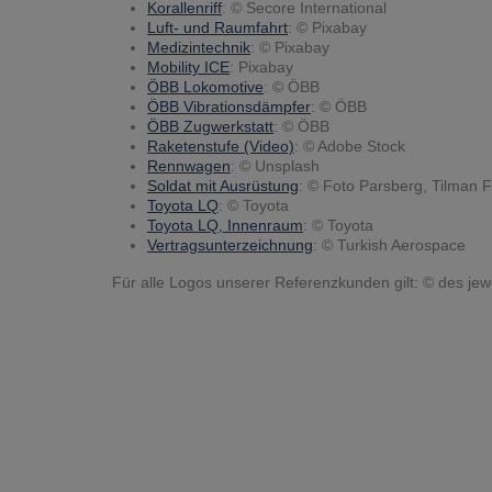
Korallenriff
: © Secore International
Luft- und Raumfahrt
: © Pixabay
Medizintechnik
: © Pixabay
Mobility ICE
: Pixabay
ÖBB Lokomotive
: © ÖBB
ÖBB Vibrationsdämpfer
: © ÖBB
ÖBB Zugwerkstatt
: © ÖBB
Raketenstufe (Video)
: © Adobe Stock
Rennwagen
: © Unsplash
Soldat mit Ausrüstung
: © Foto Parsberg, Tilman F
Toyota LQ
: © Toyota
Toyota LQ, Innenraum
: © Toyota
Vertragsunterzeichnung
: © Turkish Aerospace
Für alle Logos unserer Referenzkunden gilt: © des je