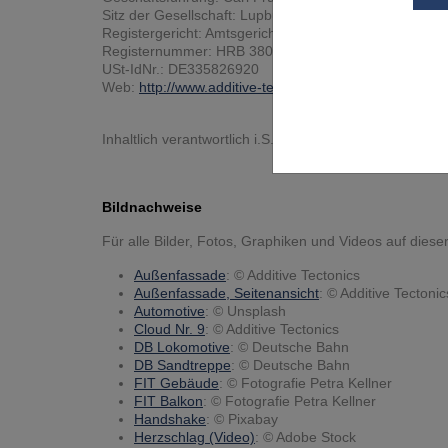
Sitz der Gesellschaft: Lupburg
Registergericht: Amtsgericht Nürnberg
Registernummer: HRB 38032
USt-IdNr.: DE335826920
Web:
http://www.additive-tectonics.com
Inhaltlich verantwortlich i.S.d. § 18 Abs. 2 MStV: Carl F
Bildnachweise
Für alle Bilder, Fotos, Graphiken und Videos auf dies
Außenfassade
: © Additive Tectonics
Außenfassade, Seitenansicht
: © Additive Tectonic
Automotive
: © Unsplash
Cloud Nr. 9
: © Additive Tectonics
DB Lokomotive
: © Deutsche Bahn
DB Sandtreppe
: © Deutsche Bahn
FIT Gebäude
: © Fotografie Petra Kellner
FIT Balkon
: © Fotografie Petra Kellner
Handshake
: © Pixabay
Herzschlag (Video)
: © Adobe Stock