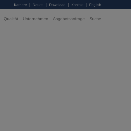
|
|
|
|
Karriere
Neues
Download
Kontakt
English
Qualität
Unternehmen
Angebotsanfrage
Suche