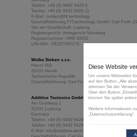
Telefon: +49 (0) 9492 9429 0
Telefax: +49 (0) 9492 9429 11
E-Mail: contact@fit.technology
Geschäftsführung FIT.technology GmbH: Carl Fruth (G
Sitz der Gesellschaft: Lupburg
Registergericht: Amtsgericht Nürnberg
Registernummer: HRB 30932
USt-IdNr.: DE297000178
Wolke Sieben s.r.o.
Hlavni 450
25101 Herink
Tschechische Republik
Geschäftsführung: Carl Fruth (Geschäftsführer)
Additive Tectonics GmbH
Am Grohberg 1
92331 Lupburg
Germany
Telefon: +49 (0) 9492 9429 0
Telefax: +49 (0) 9492 9429 11
E-Mail: info@additive-tectonics.com
Geschäftsführung: Carl Fruth (Geschäftsführer), Bruno