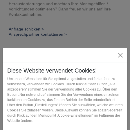
Herausforderungen und möchten Ihre Montagehilfen /
Vorrichtungen optimieren? Dann freuen wir uns auf Ihre
Kontaktaufnahme.
Anfrage schicken >
Ansprechpartner kontaktieren >
Der Weg zu Ihrer
Montagehilfe
Service
Inhalt
Ergebnis
Machbarkeits
Wir
Sie erhalten
prüfung
besprechen mit
konkrete
Ihnen Ihre
Handlungsemp
individuelle
fehlungen für