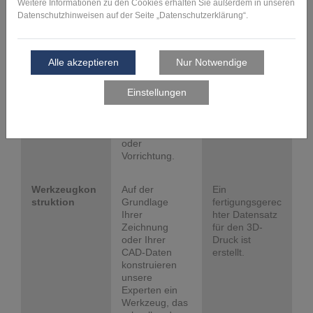
Ausgangssituat
notwendige
ion und
Anpassungen
Zielsetzung.
Ihrer
Auf dieser
Konstruktion
Basis
sowie Angaben
entwickeln wir
zu den
für Sie eine
Herstellkosten
Empfehlung für
und -zeiten.
die Herstellung
Ihrer
Montagehilfe
oder
Vorrichtung.
Werkzeugkon
Auf der
Ein
struktion
Grundlage
fertigungsgerec
Ihrer
hter Datensatz
Zeichnung
für den 3D-
oder Ihrer
Druck ist
CAD-Daten
erstellt.
konstruieren
unsere
Experten ein
Werkzeug, das