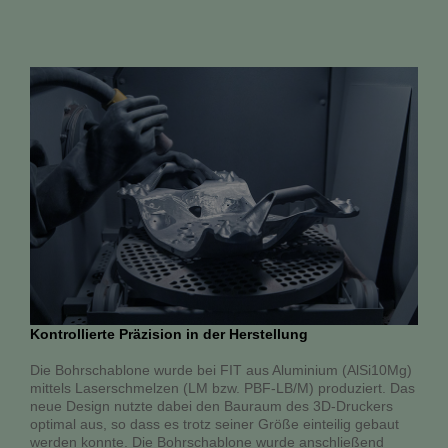
Kontrollierte Präzision in der Herstellung
Die Bohrschablone wurde bei FIT aus Aluminium (AlSi10Mg)
mittels Laserschmelzen (LM bzw. PBF-LB/M) produziert. Das
neue Design nutzte dabei den Bauraum des 3D-Druckers
optimal aus, so dass es trotz seiner Größe einteilig gebaut
werden konnte. Die Bohrschablone wurde anschließend