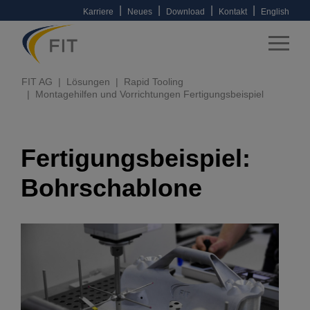
|
|
|
|
Karriere
Neues
Download
Kontakt
English
FIT AG
Lösungen
Rapid Tooling
Montagehilfen und Vorrichtungen Fertigungsbeispiel
Fertigungsbeispiel:
Bohrschablone