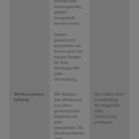
schnell und
kostengünstig
additiv
hergestellt
werden kann.
Sofern
gewünscht,
entwickeln wir
Ihnen auch ein
neues Design
für Ihre
Montagehilfe
oder
Vorrichtung.
Werkzeughers
Wir fertigen
Sie haben eine
tellung
das Werkzeug
einsatzfähig
aus dem
Montagehilfe
gewünschten
oder
Material mit
Vorrichtung
dem
vorliegen.
passenden 3D-
Druckverfahren
(inkl.