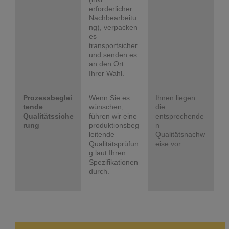
erforderlicher
Nachbearbeitu
ng), verpacken
es
transportsicher
und senden es
an den Ort
Ihrer Wahl.
Prozessbeglei
Wenn Sie es
Ihnen liegen
tende
wünschen,
die
Qualitätssiche
führen wir eine
entsprechende
rung
produktionsbeg
n
leitende
Qualitätsnachw
Qualitätsprüfun
eise vor.
g laut Ihren
Spezifikationen
durch.