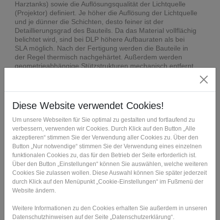
Harztanks) sowie die Auflösungsqualität der Lichtquelle
(Projektor) definiert. Je höher die Auflösung der Lichtquelle
und je dünner die Schichten, desto feiner ist der
Detaillierungsgrad des Bauteils. Da das Material vollflächig
belichtet wird, sind bei DLP höhere Aufbauraten als bei
SLA möglich. Nach der Fertigung werden die Bauteile in
der Regel thermisch nachgehärtet. Außerdem werden
geometrieabhängige Stützstrukturen mechanisch entfernt.
DLP findet aktuell in zahlreichen Branchen Anwendung,
wie z.B. in der Dentaltechnik, der Schmuckindustrie oder
der Luft- und Raumfahrt.
Perfektion im Detail – auch in Serie
Mit DLP lassen sich Bauteile mit einer Aufbaurate von bis
zu 100 mm/h herstellen, die durch einen extrem hohen
Detaillierungsgrad, scharfe Konturen und sehr glatte
Oberflächen überzeugen. Aufgrund der zur Verfügung
stehenden Materialvielfalt können feste und haltbare
Werkstoffe mit thermoplastikähnlichem Verhalten,
gummiähnliche, gießbare, hitzebeständige und
biokompatible Materialien werkzeuglos und präzise
verarbeitet werden. Insofern ist DLP nicht nur aus
qualitativer Sicht, sondern auch aus Kostengründen eine