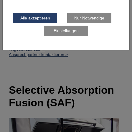
echte Alternative zum konventionellen Spritzguss und
eignet sich ideal für die Herstellung von:
Prototypen mit hohen Anforderungen an die
Oberflächenqualität
Klein- oder Vorserien aus Hochleistungsmaterial
Formen- bzw. Werkzeugbau
Angebot einholen >
Ansprechpartner kontaktieren >
Selective Absorption
Fusion (SAF)