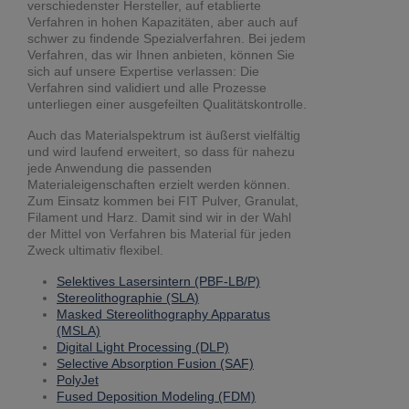
verschiedenster Hersteller, auf etablierte
Verfahren in hohen Kapazitäten, aber auch auf
schwer zu findende Spezialverfahren. Bei jedem
Verfahren, das wir Ihnen anbieten, können Sie
sich auf unsere Expertise verlassen: Die
Verfahren sind validiert und alle Prozesse
unterliegen einer ausgefeilten Qualitätskontrolle.
Auch das Materialspektrum ist äußerst vielfältig
und wird laufend erweitert, so dass für nahezu
jede Anwendung die passenden
Materialeigenschaften erzielt werden können.
Zum Einsatz kommen bei FIT Pulver, Granulat,
Filament und Harz. Damit sind wir in der Wahl
der Mittel von Verfahren bis Material für jeden
Zweck ultimativ flexibel.
Selektives Lasersintern (PBF-LB/P)
Stereolithographie (SLA)
Masked Stereolithography Apparatus
(MSLA)
Digital Light Processing (DLP)
Selective Absorption Fusion (SAF)
PolyJet
Fused Deposition Modeling (FDM)