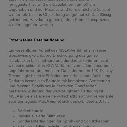
fertiggestellt ist, wird die Bauplattform um 50 μm
angehoben und der Prozess wird für die nächste Schicht
wiederholt, bis das Objekt fertig aufgebaut ist. Das flüssig
gebliebene Harz kann gereinigt dem Produktionsprozess
wieder zugeführt werden.
Extrem feine Detailauflösung
Ein wesentlicher Vorteil des MSLA-Verfahrens ist seine
Geschwindigkeit, da pro Druckvorgang das ganze
Harzbecken belichtet wird und die Bauteilkonturen nicht
wie bei traditionellen SLA-Verfahren von einem Laserpunkt
abgefahren werden müssen. Dank der neuen 12K-Display-
Technologie bietet MSLA eine beeindruckende Auflösung.
Dadurch lassen sich Bauteile mit komplexen Geometrien
und feinsten Details sowie perfekten Oberflächen
herstellen. Aufgrund der werkzeuglosen Fertigung ist
MSLA in vielen Fällen eine wirtschaftlich attraktive Variante
zum Spritzguss. MSLA eignet sich deshalb ideal z.B. für:
Serienbauteile
Individualisierte Stifthülsen
Sonderanfertigungen für Sprüh- und Schutzkappen
Fashion, Brillengestelle und Modeschmuck