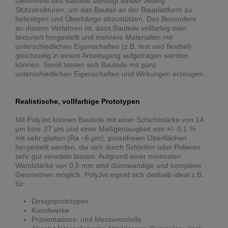
Geometrie des Bauteils benötigt Binder Jetting
Stützstrukturen, um das Bauteil an der Bauplattform zu
befestigen und Überhänge abzustützen. Das Besondere
an diesem Verfahren ist, dass Bauteile vollfarbig oder
texturiert hergestellt und mehrere Materialien mit
unterschiedlichen Eigenschaften (z.B. fest und flexibel)
gleichzeitig in einem Arbeitsgang aufgetragen werden
können. Somit lassen sich Bauteile mit ganz
unterschiedlichen Eigenschaften und Wirkungen erzeugen.
Realistische, vollfarbige Prototypen
Mit PolyJet können Bauteile mit einer Schichtstärke von 14
μm bzw. 27 μm und einer Maßgenauigkeit von +/- 0,1 %
mit sehr glatten (Ra ~6 μm), porenfreien Oberflächen
hergestellt werden, die sich durch Schleifen oder Polieren
sehr gut veredeln lassen. Aufgrund einer minimalen
Wandstärke von 0,5 mm sind dünnwandige und komplexe
Geometrien möglich. PolyJet eignet sich deshalb ideal z.B.
für:
Designprototypen
Kunstwerke
Präsentations- und Messemodelle