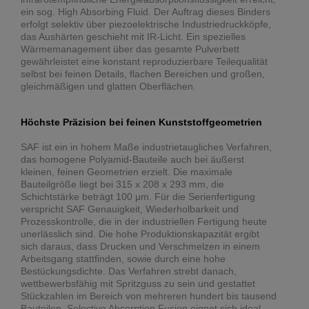
ein sog. High Absorbing Fluid. Der Auftrag dieses Binders
erfolgt selektiv über piezoelektrische Industriedruckköpfe,
das Aushärten geschieht mit IR-Licht. Ein spezielles
Wärmemanagement über das gesamte Pulverbett
gewährleistet eine konstant reproduzierbare Teilequalität
selbst bei feinen Details, flachen Bereichen und großen,
gleichmäßigen und glatten Oberflächen.
Höchste Präzision bei feinen Kunststoffgeometrien
SAF ist ein in hohem Maße industrietaugliches Verfahren,
das homogene Polyamid-Bauteile auch bei äußerst
kleinen, feinen Geometrien erzielt. Die maximale
Bauteilgröße liegt bei 315 x 208 x 293 mm, die
Schichtstärke beträgt 100 μm. Für die Serienfertigung
verspricht SAF Genauigkeit, Wiederholbarkeit und
Prozesskontrolle, die in der industriellen Fertigung heute
unerlässlich sind. Die hohe Produktionskapazität ergibt
sich daraus, dass Drucken und Verschmelzen in einem
Arbeitsgang stattfinden, sowie durch eine hohe
Bestückungsdichte. Das Verfahren strebt danach,
wettbewerbsfähig mit Spritzguss zu sein und gestattet
Stückzahlen im Bereich von mehreren hundert bis tausend
Bauteilen. Selective Absorption Fusion eignet sich ideal