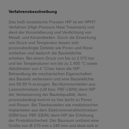
Verfahrensbeschreibung
Das heiß-isostatische Pressen HIP ist ein HPHT-
Verfahren (High Pressure Heat Treatment) und
dient der Konsolidierung und Verdichtung von
Metall- und Keramikteilen. Durch die Einwirkung
von Druck und Temperatur lassen sich
prozessbedingte Defekte wie Poren und Risse
schließen und dadurch die Bauteildichte
erhöhen. Bei einem Druck von bis zu 2.070 bar
und bei Temperaturen von bis zu 1.400 °C sowie
Abkühlraten von 4 °C/sec kann die HIP-
Behandlung die mechanischen Eigenschaften
des Bauteils verbessern und eine Bauteildichte
von 99,99 % erzeugen. Bei Aluminiumteilen aus
Laserschmelzen (LM bzw. PBF-LB/M) dient HIP
der Verbesserung der Bauteilqualität, denn
prozessbedingt kommt es hier leicht zu Poren
und Rissen. Bei Titanbauteilen wie medizinischen
Implantaten aus dem Elektronenstrahlschmelzen
(EBM bzw. PBF-EB/M) dient HIP der Erhöhung
der Produktsicherheit. Der Bauraum umfasst eine
Größe von Ø 270 mm x 240 mm und lässt sich in