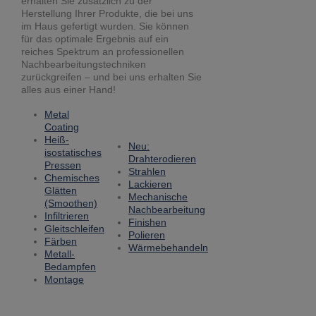
erhalten Sie zusätzlich zu der
Herstellung Ihrer Produkte, die bei uns
im Haus gefertigt wurden. Sie können
für das optimale Ergebnis auf ein
reiches Spektrum an professionellen
Nachbearbeitungstechniken
zurückgreifen – und bei uns erhalten Sie
alles aus einer Hand!
Metal
Coating
Heiß-
Neu:
isostatisches
Drahterodieren
Pressen
Strahlen
Chemisches
Lackieren
Glätten
Mechanische
(Smoothen)
Nachbearbeitung
Infiltrieren
Finishen
Gleitschleifen
Polieren
Färben
Wärmebehandeln
Metall-
Bedampfen
Montage