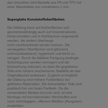
das Smoothen sind Bauteile aus PA und TPU mit
einer Wandstärke von mindestens 1 mm.
Superglatte Kunststoffoberflächen
Die Glättung kann auf Außenflächen und
geometrieabhängig auch auf Innenstrukturen,
Hinterschnitten und in Hohlräumen angewandt
werden, die anders überhaupt
nicht nachbearbeitet werden können. Die
versiegelten Oberflächen sind glänzend,
schmutzabweisend, hygienisch und leicht zu
reinigen. Durch die Additive Fertigung bedingte
Schichtspuren werden verringert und die
Kerbwirkung reduziert, so dass die geglätteten
Teile eine höhere mechanische Stabilität als das
Originalbauteil aufweisen. Zugleich ermöglicht
die Glättung eine höhere Farbbrillanz bei
gefärbten Materialien. Die behandelten Teile sind
praktisch frei von losen Partikeln. Da die
verwendeten Medien korrosiv sind, ist eine
Montage mit korrodierenden Werkstoffen erst
nach mehrtägigem, offenem Ablüften (Ausgasen)
empfohlen.