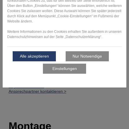
Zustand auf das Trägermaterial aufgetragen.
Den zuvor sehr fein gefinishten Bauteilen wird
durch diese Methode der Oberflächenveredelung
eine Metall-Optik verliehen. Anwendung findet
dieses Verfahren vor allem bei Oberflächen mit
Chromoptik wie Reflektoren für Scheinwerfer und
Zierblenden. Durch die mittels
Plasmapolymerisation im Anschluss
aufgetragene harte Lack- oder SiO2-Schicht
erhält die bedampfte Oberfläche eine höhere
Beständigkeit gegenüber Beschädigungen, ist
aber weniger dauerhaft als die
Metallbeschichtung durch Metal Coating
(Galvanisieren).
Angebot einholen >
Ansprechpartner kontaktieren >
Montage