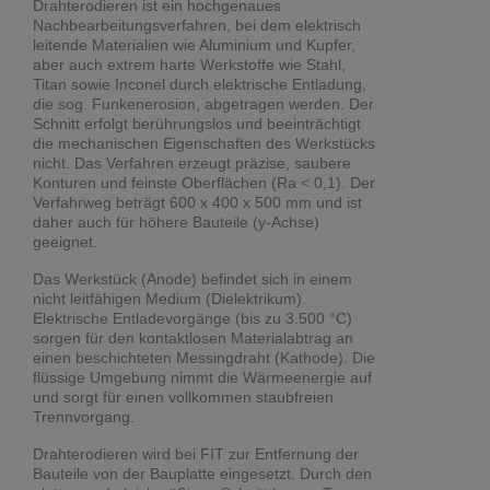
Drahterodieren ist ein hochgenaues
Nachbearbeitungsverfahren, bei dem elektrisch
leitende Materialien wie Aluminium und Kupfer,
aber auch extrem harte Werkstoffe wie Stahl,
Titan sowie Inconel durch elektrische Entladung,
die sog. Funkenerosion, abgetragen werden. Der
Schnitt erfolgt berührungslos und beeinträchtigt
die mechanischen Eigenschaften des Werkstücks
nicht. Das Verfahren erzeugt präzise, saubere
Konturen und feinste Oberflächen (Ra < 0,1). Der
Verfahrweg beträgt 600 x 400 x 500 mm und ist
daher auch für höhere Bauteile (y-Achse)
geeignet.
Das Werkstück (Anode) befindet sich in einem
nicht leitfähigen Medium (Dielektrikum).
Elektrische Entladevorgänge (bis zu 3.500 °C)
sorgen für den kontaktlosen Materialabtrag an
einen beschichteten Messingdraht (Kathode). Die
flüssige Umgebung nimmt die Wärmeenergie auf
und sorgt für einen vollkommen staubfreien
Trennvorgang.
Drahterodieren wird bei FIT zur Entfernung der
Bauteile von der Bauplatte eingesetzt. Durch den