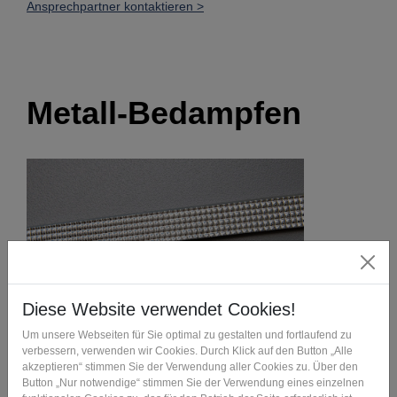
Ansprechpartner kontaktieren >
Metall-Bedampfen
Verfahrensbeschreibung
Beim thermischen Bedampfen wird eine
hauchdünne Metallschicht in gasförmigem