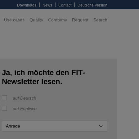
|
|
|
Downloads
News
Contact
Deutsche Version
Use cases
Quality
Company
Request
Search
Ja, ich möchte den FIT-
Newsletter lesen.
auf Deutsch
auf Englisch