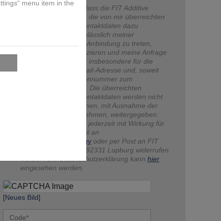
Ich willige darin ein, dass die FIT Additive
Manufacturing Group die von mir überreichten
Informationen und Kontaktdaten dazu
verwendet, mit mir anlässlich meiner
Kontaktaufnahme in Verbindung zu treten,
hierüber zu kommunizieren und meine Anfrage
abzuwickeln. Dies gilt insbesondere für die
Verwendung der E-Mail-Adresse und, soweit
zutreffend, der Telefonnummer zum
vorgenannten Zweck. Die überreichten
Informationen und Kontaktdaten werden nicht
an andere Unternehmen, mit Ausnahme der
verbundenen Unternehmen, weitergegeben.
Die Einwilligung kann jederzeit mit Wirkung für
die Zukunft per E-Mail an
contact@fit.technology
oder per Post an FIT
AG, Am Grohberg 1, 92331 Lupburg widerrufen
werden. Die Datenschutzerklärung kann
hier
eingesehen werden.
[Neues Bild]