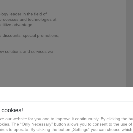
ogy leader in the field of
t processes and technologies at
etitive advantage!
e discounts, special promotions,
ew solutions and services we