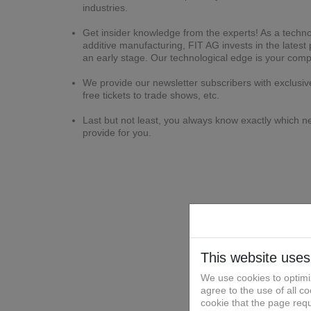
industries.
Get insider knowledge from the experts! As a technol
additive manufacturing, FIT AG invests in the lates
an early stage. Our technological edge is your comp
We provide our newsletter subscribers with exclusiv
free tickets to trade shows, etc.
Last but not least, you always know exactly which n
provide for you.