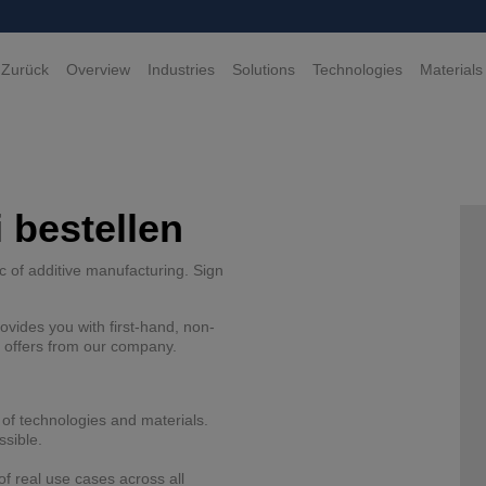
 Zurück
Overview
Industries
Solutions
Technologies
Materials
 bestellen
c of additive manufacturing. Sign
ovides you with first-hand, non-
d offers from our company.
 of technologies and materials.
ssible.
f real use cases across all