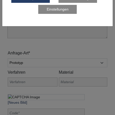
Anfrage-Art*
Verfahren
Material
[Neues Bild]