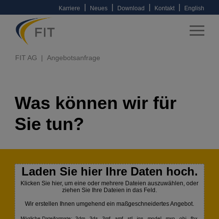
|
|
|
|
Karriere
Neues
Download
Kontakt
English
FIT AG
Angebotsanfrage
Was können wir für
Sie tun?
Laden Sie hier Ihre Daten hoch.
Klicken Sie hier, um eine oder mehrere Dateien auszuwählen, oder
ziehen Sie Ihre Dateien in das Feld.
Wir erstellen Ihnen umgehend ein maßgeschneidertes Angebot.
Mögliche Dateiformate: .3dm, .3ds, .3mf, .amf, .stl, .igs, .model, .mxp, .obj, .fbx,