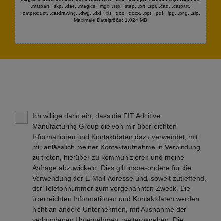
.matpart, .skp, .dae, .magics, .mgx, .stp, .step, .prt, .zpr, .cad, .catpart,
.catproduct, .catdrawing, .dwg, .dxf, .xls, .doc, .docx, .ppt, .pdf, .jpg, .png, .zip.
Maximale Dateigröße: 1.024 MB
Ich willige darin ein, dass die FIT Additive
Manufacturing Group die von mir überreichten
Informationen und Kontaktdaten dazu verwendet, mit
mir anlässlich meiner Kontaktaufnahme in Verbindung
zu treten, hierüber zu kommunizieren und meine
Anfrage abzuwickeln. Dies gilt insbesondere für die
Verwendung der E-Mail-Adresse und, soweit zutreffend,
der Telefonnummer zum vorgenannten Zweck. Die
überreichten Informationen und Kontaktdaten werden
nicht an andere Unternehmen, mit Ausnahme der
verbundenen Unternehmen, weitergegeben. Die