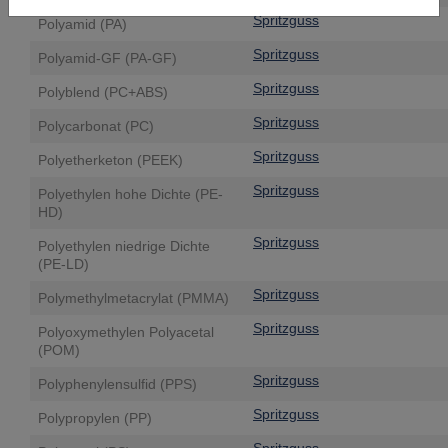
Spritzguss
Polyamid (PA)
Spritzguss
Polyamid-GF (PA-GF)
Spritzguss
Polyblend (PC+ABS)
Spritzguss
Polycarbonat (PC)
Spritzguss
Polyetherketon (PEEK)
Spritzguss
Polyethylen hohe Dichte (PE-
HD)
Spritzguss
Polyethylen niedrige Dichte
(PE-LD)
Spritzguss
Polymethylmetacrylat (PMMA)
Spritzguss
Polyoxymethylen Polyacetal
(POM)
Spritzguss
Polyphenylensulfid (PPS)
Spritzguss
Polypropylen (PP)