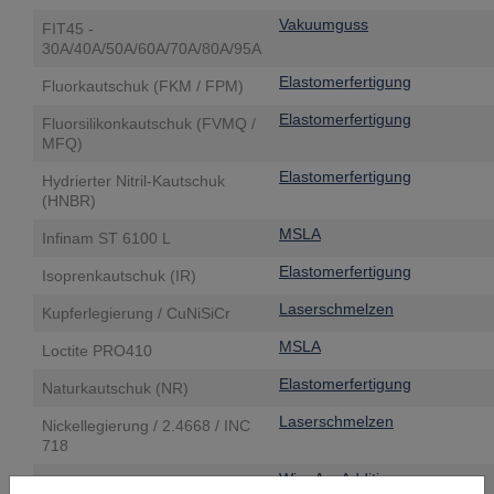
Vakuumguss
FIT45 -
30A/40A/50A/60A/70A/80A/95A
Elastomerfertigung
Fluorkautschuk (FKM / FPM)
Elastomerfertigung
Fluorsilikonkautschuk (FVMQ /
MFQ)
Elastomerfertigung
Hydrierter Nitril-Kautschuk
(HNBR)
MSLA
Infinam ST 6100 L
Elastomerfertigung
Isoprenkautschuk (IR)
Laserschmelzen
Kupferlegierung / CuNiSiCr
MSLA
Loctite PRO410
Elastomerfertigung
Naturkautschuk (NR)
Laserschmelzen
Nickellegierung / 2.4668 / INC
718
Wire Arc Additive
Nickellegierung / 2.4831 /