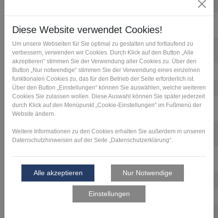
Manufacturing
Inconel 625
Laserschmelzen
Nickellegierung / 2.4856 / INC
625
Elastomerfertigung
Nitril-Butadien-Kautschuk
(NBR)
Selective Absorption Fusion
PA 11
Selektives Lasersintern
PA 2200 / Polyamid 12
Selektives Lasersintern
PA 2210 FR / Polyamid 12 /
flammgeschützt
Selektives Lasersintern
PA 2241 FR / Polyamid 12 /
flammgeschützt
Selektives Lasersintern
PA 3200 GF / Polyamid 12 /
glaskugelgefüllt
Polyamidguss
PA 6
Fused Deposition Modeling
PEEK
Fused Deposition Modeling
PLA