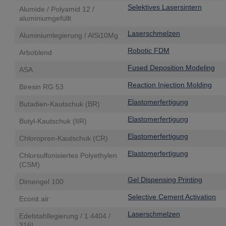
Selektives Lasersintern
Alumide / Polyamid 12 /
aluminiumgefüllt
Laserschmelzen
Aluminiumlegierung / AlSi10Mg
Robotic FDM
Arboblend
Fused Deposition Modeling
ASA
Reaction Injection Molding
Biresin RG 53
Elastomerfertigung
Butadien-Kautschuk (BR)
Elastomerfertigung
Butyl-Kautschuk (IIR)
Elastomerfertigung
Chloropren-Kautschuk (CR)
Elastomerfertigung
Chlorsulfonisiertes Polyethylen
(CSM)
Gel Dispensing Printing
Dimengel 100
Selective Cement Activation
Econit air
Laserschmelzen
Edelstahllegierung / 1.4404 /
316L