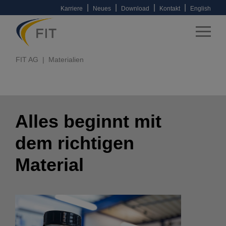
|
|
|
|
Karriere
Neues
Download
Kontakt
English
FIT AG
Materialien
Alles beginnt mit
dem richtigen
Material