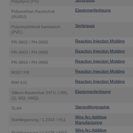
Spritzguss
Polystyrol (PS)
Elastomerfertigung
Polyurethan-Kautschuk
(AU/EU)
Spritzguss
Polyvinylchlorid hart/weich
(PVC)
Reaction Injection Molding
PR-3602 / PH-3905
Reaction Injection Molding
PR-3603 / PH-3905
Reaction Injection Molding
PR-3654 / PH-3905
Reaction Injection Molding
RG57 FR
Reaction Injection Molding
RIM 631
Elastomerfertigung
Silikon-Kautschuk (HTV, LSR),
(Q, MQ, VMQ)
Stereolithographie
SLA4
Wire Arc Additive
Stahllegierung / 1.2343 / H11
Manufacturing
Wire Arc Additive
Stahllegierung / 1.5125 / SG2