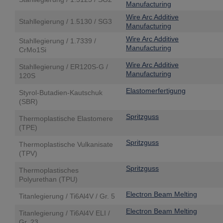
Manufacturing
Wire Arc Additive
Stahllegierung / 1.5130 / SG3
Manufacturing
Wire Arc Additive
Stahllegierung / 1.7339 /
Manufacturing
CrMo1Si
Wire Arc Additive
Stahllegierung / ER120S-G /
Manufacturing
120S
Elastomerfertigung
Styrol-Butadien-Kautschuk
(SBR)
Spritzguss
Thermoplastische Elastomere
(TPE)
Spritzguss
Thermoplastische Vulkanisate
(TPV)
Spritzguss
Thermoplastisches
Polyurethan (TPU)
Electron Beam Melting
Titanlegierung / Ti6Al4V / Gr. 5
Electron Beam Melting
Titanlegierung / Ti6Al4V ELI /
Gr. 23