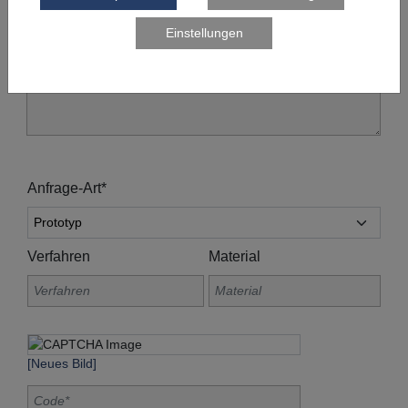
Anfrage-Art*
Verfahren
Material
[Neues Bild]