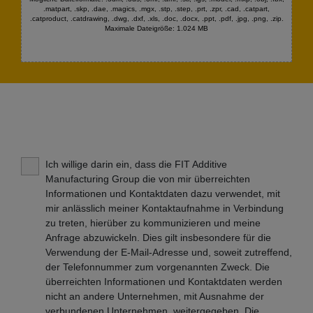
.matpart, .skp, .dae, .magics, .mgx, .stp, .step, .prt, .zpr, .cad, .catpart,
.catproduct, .catdrawing, .dwg, .dxf, .xls, .doc, .docx, .ppt, .pdf, .jpg, .png, .zip.
Maximale Dateigröße: 1.024 MB
Ich willige darin ein, dass die FIT Additive
Manufacturing Group die von mir überreichten
Informationen und Kontaktdaten dazu verwendet, mit
mir anlässlich meiner Kontaktaufnahme in Verbindung
zu treten, hierüber zu kommunizieren und meine
Anfrage abzuwickeln. Dies gilt insbesondere für die
Verwendung der E-Mail-Adresse und, soweit zutreffend,
der Telefonnummer zum vorgenannten Zweck. Die
überreichten Informationen und Kontaktdaten werden
nicht an andere Unternehmen, mit Ausnahme der
verbundenen Unternehmen, weitergegeben. Die