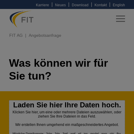
|
|
|
|
Karriere
Neues
Download
Kontakt
English
FIT AG
Angebotsanfrage
Was können wir für
Sie tun?
Laden Sie hier Ihre Daten hoch.
Klicken Sie hier, um eine oder mehrere Dateien auszuwählen, oder
ziehen Sie Ihre Dateien in das Feld.
Wir erstellen Ihnen umgehend ein maßgeschneidertes Angebot.
Mögliche Dateiformate: .3dm, .3ds, .3mf, .amf, .stl, .igs, .model, .mxp, .obj, .fbx,