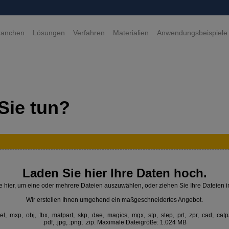
ranchen
Lösungen
Verfahren
Materialien
Anwendungsbeispiele
Sie tun?
Laden Sie hier Ihre Daten hoch.
e hier, um eine oder mehrere Dateien auszuwählen, oder ziehen Sie Ihre Dateien i
Wir erstellen Ihnen umgehend ein maßgeschneidertes Angebot.
 .mxp, .obj, .fbx, .matpart, .skp, .dae, .magics, .mgx, .stp, .step, .prt, .zpr, .cad, .catp
.pdf, .jpg, .png, .zip. Maximale Dateigröße: 1.024 MB