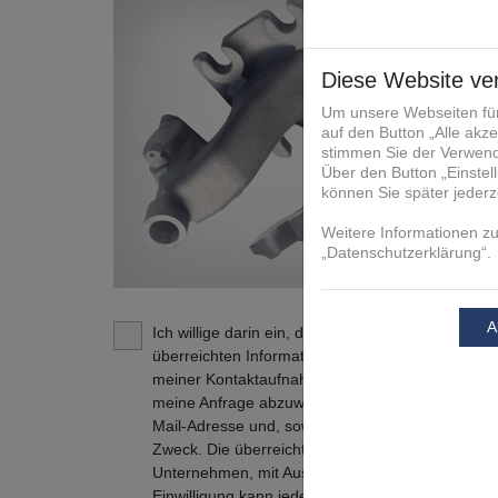
Ich willige darin ein, dass die FIT Additive Manu
überreichten Informationen und Kontaktdaten daz
meiner Kontaktaufnahme in Verbindung zu treten
meine Anfrage abzuwickeln. Dies gilt insbesonde
Mail-Adresse und, soweit zutreffend, der Tele
Zweck. Die überreichten Informationen und Kont
Unternehmen, mit Ausnahme der verbundenen U
Einwilligung kann jederzeit mit Wirkung für die Z