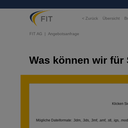
< Zurück
Übersicht
B
FIT AG
Angebotsanfrage
Was können wir für 
Klicken Si
Mögliche Dateiformate: .3dm, .3ds, .3mf, .amf, .stl, .igs, .model,