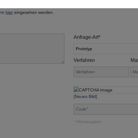
, Am Grohberg 1, 92331 Lupburg
ann
hier
eingesehen werden.
Anfrage-Art*
Verfahren
Mat
[Neues Bild]
* Pflichtangaben