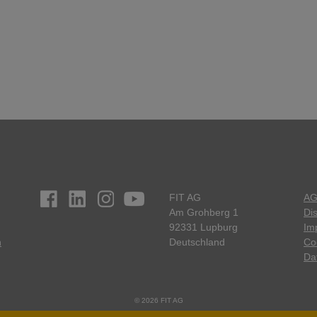
FIT AG
A
Am Grohberg 1
Di
92331 Lupburg
Im
n
Deutschland
Co
Da
© 2026 FIT AG