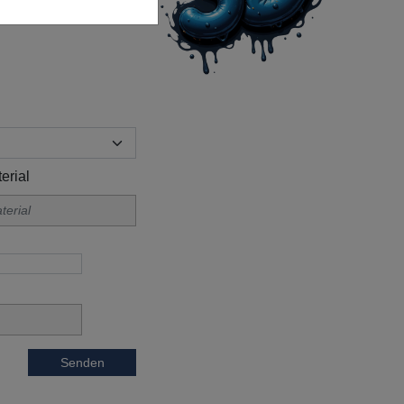
erial
Senden