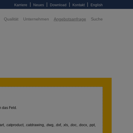
|
|
|
|
Karriere
Neues
Download
Kontakt
English
Qualität
Unternehmen
Angebotsanfrage
Suche
n das Feld.
art, .catproduct, .catdrawing, .dwg, .dxf, .xls, .doc, .docx, .ppt,