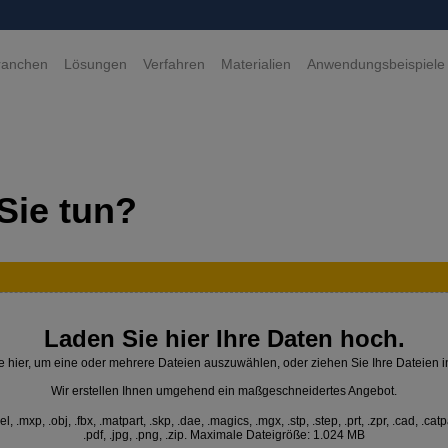
ranchen
Lösungen
Verfahren
Materialien
Anwendungsbeispiele
Sie tun?
Laden Sie hier Ihre Daten hoch.
e hier, um eine oder mehrere Dateien auszuwählen, oder ziehen Sie Ihre Dateien i
Wir erstellen Ihnen umgehend ein maßgeschneidertes Angebot.
 .mxp, .obj, .fbx, .matpart, .skp, .dae, .magics, .mgx, .stp, .step, .prt, .zpr, .cad, .catp
.pdf, .jpg, .png, .zip. Maximale Dateigröße: 1.024 MB