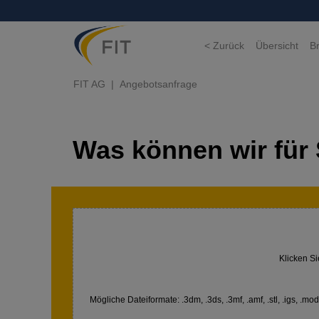
< Zurück
Übersicht
B
FIT AG
Angebotsanfrage
Was können wir für 
Klicken Si
Mögliche Dateiformate: .3dm, .3ds, .3mf, .amf, .stl, .igs, .model,