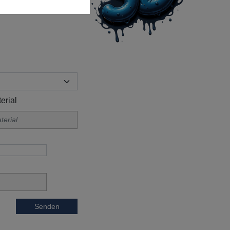
erial
Senden