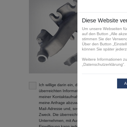
Ich willige darin ein, dass die FIT Additive Manu
überreichten Informationen und Kontaktdaten daz
meiner Kontaktaufnahme in Verbindung zu treten
meine Anfrage abzuwickeln. Dies gilt insbesonde
Mail-Adresse und, soweit zutreffend, der Tele
Zweck. Die überreichten Informationen und Kont
Unternehmen, mit Ausnahme der verbundenen U
Einwilligung kann jederzeit mit Wirkung für die Z