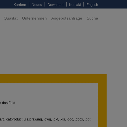
|
|
|
|
Karriere
Neues
Download
Kontakt
English
Qualität
Unternehmen
Angebotsanfrage
Suche
n das Feld.
art, .catproduct, .catdrawing, .dwg, .dxf, .xls, .doc, .docx, .ppt,