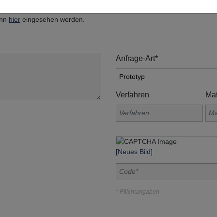
, Am Grohberg 1, 92331 Lupburg
ann
hier
eingesehen werden.
Anfrage-Art*
Verfahren
Mat
[Neues Bild]
* Pflichtangaben