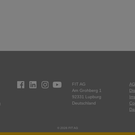
FIT AG
A
Am Grohberg 1
Di
92331 Lupburg
Im
n
Deutschland
Co
Da
© 2026 FIT AG