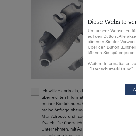
Ich willige darin ein, dass die FIT Additive Manu
überreichten Informationen und Kontaktdaten daz
meiner Kontaktaufnahme in Verbindung zu treten
meine Anfrage abzuwickeln. Dies gilt insbesonde
Mail-Adresse und, soweit zutreffend, der Tele
Zweck. Die überreichten Informationen und Kont
Unternehmen, mit Ausnahme der verbundenen U
Einwilligung kann jederzeit mit Wirkung für die Z