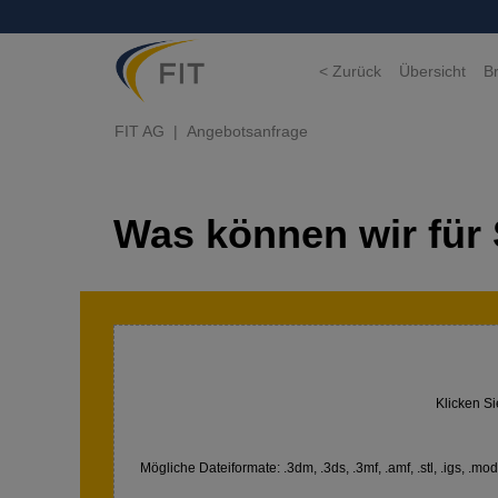
< Zurück
Übersicht
B
FIT AG
Angebotsanfrage
Was können wir für 
Klicken Si
Mögliche Dateiformate: .3dm, .3ds, .3mf, .amf, .stl, .igs, .model,