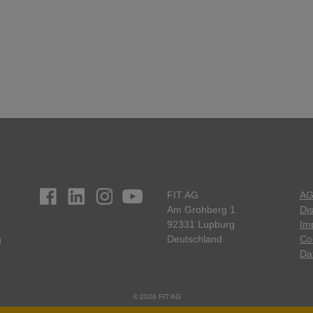
FIT AG
A
Am Grohberg 1
Di
92331 Lupburg
Im
n
Deutschland
Co
Da
© 2026 FIT AG