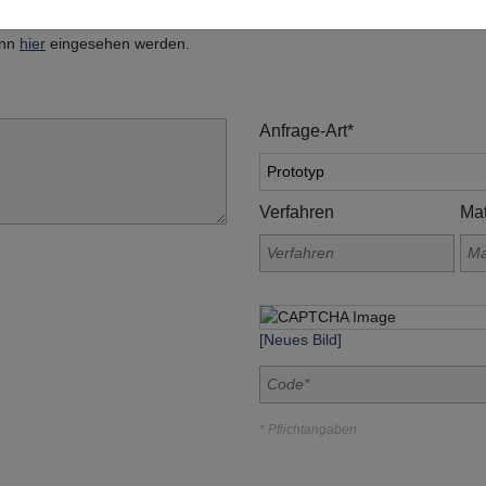
, Am Grohberg 1, 92331 Lupburg
ann
hier
eingesehen werden.
Anfrage-Art*
Verfahren
Mat
[Neues Bild]
* Pflichtangaben