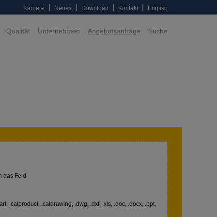
|
|
|
|
Karriere
Neues
Download
Kontakt
English
Qualität
Unternehmen
Angebotsanfrage
Suche
n das Feld.
art, .catproduct, .catdrawing, .dwg, .dxf, .xls, .doc, .docx, .ppt,