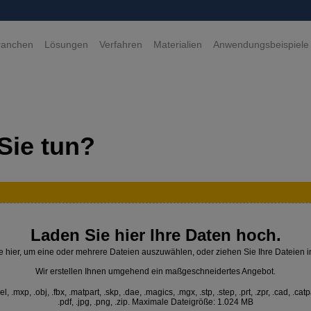
ranchen
Lösungen
Verfahren
Materialien
Anwendungsbeispiele
Sie tun?
Laden Sie hier Ihre Daten hoch.
e hier, um eine oder mehrere Dateien auszuwählen, oder ziehen Sie Ihre Dateien i
Wir erstellen Ihnen umgehend ein maßgeschneidertes Angebot.
 .mxp, .obj, .fbx, .matpart, .skp, .dae, .magics, .mgx, .stp, .step, .prt, .zpr, .cad, .catp
.pdf, .jpg, .png, .zip. Maximale Dateigröße: 1.024 MB