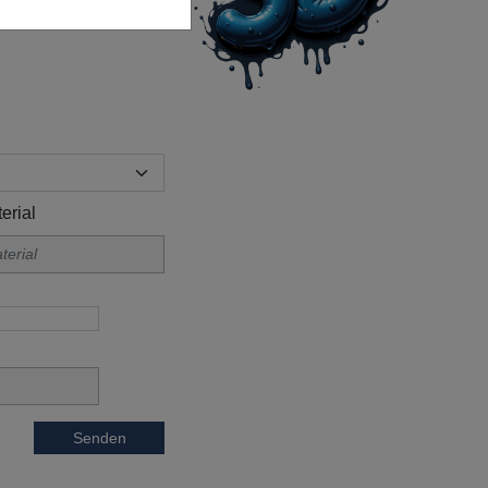
erial
Senden