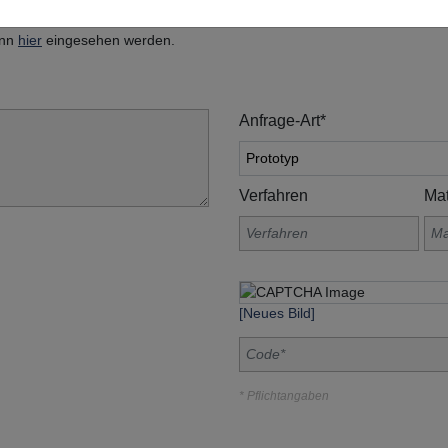
, Am Grohberg 1, 92331 Lupburg
ann
hier
eingesehen werden.
Anfrage-Art*
Verfahren
Mat
[Neues Bild]
* Pflichtangaben