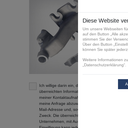
Ich willige darin ein, dass die FIT Additive Manu
überreichten Informationen und Kontaktdaten daz
meiner Kontaktaufnahme in Verbindung zu treten
meine Anfrage abzuwickeln. Dies gilt insbesonde
Mail-Adresse und, soweit zutreffend, der Tele
Zweck. Die überreichten Informationen und Kont
Unternehmen, mit Ausnahme der verbundenen U
Einwilligung kann jederzeit mit Wirkung für die Z