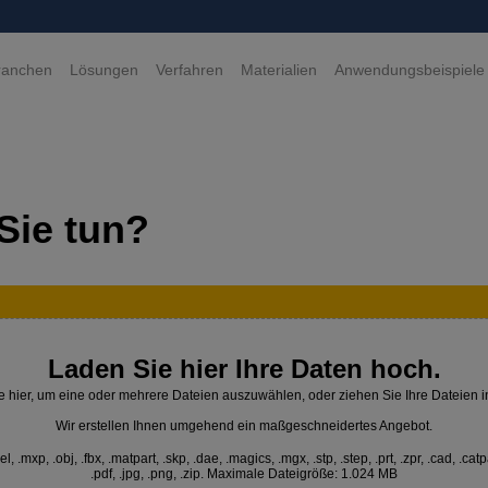
ranchen
Lösungen
Verfahren
Materialien
Anwendungsbeispiele
Sie tun?
Laden Sie hier Ihre Daten hoch.
e hier, um eine oder mehrere Dateien auszuwählen, oder ziehen Sie Ihre Dateien i
Wir erstellen Ihnen umgehend ein maßgeschneidertes Angebot.
 .mxp, .obj, .fbx, .matpart, .skp, .dae, .magics, .mgx, .stp, .step, .prt, .zpr, .cad, .catp
.pdf, .jpg, .png, .zip. Maximale Dateigröße: 1.024 MB