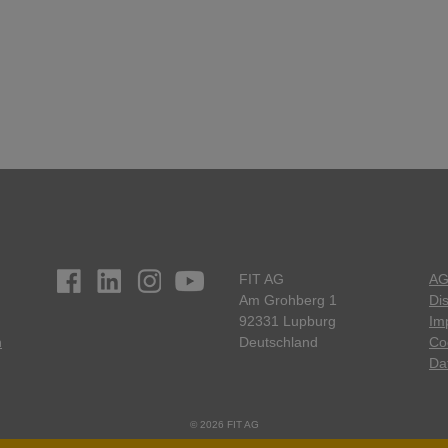
FIT AG
A
Am Grohberg 1
Di
92331 Lupburg
Im
n
Deutschland
Co
Da
© 2026 FIT AG