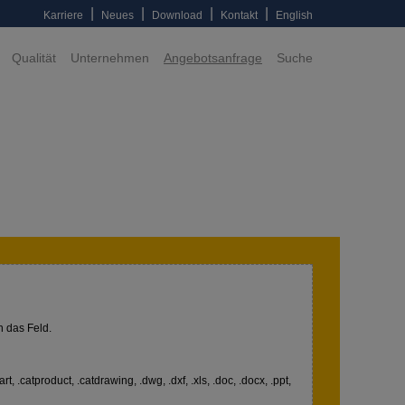
|
|
|
|
Karriere
Neues
Download
Kontakt
English
Qualität
Unternehmen
Angebotsanfrage
Suche
n das Feld.
art, .catproduct, .catdrawing, .dwg, .dxf, .xls, .doc, .docx, .ppt,