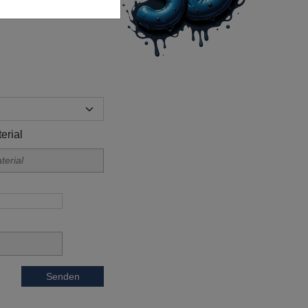
erial
Senden