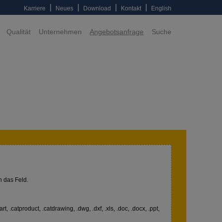
|
|
|
|
Karriere
Neues
Download
Kontakt
English
Qualität
Unternehmen
Angebotsanfrage
Suche
n das Feld.
art, .catproduct, .catdrawing, .dwg, .dxf, .xls, .doc, .docx, .ppt,