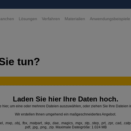
ranchen
Lösungen
Verfahren
Materialien
Anwendungsbeispiele
Sie tun?
Laden Sie hier Ihre Daten hoch.
e hier, um eine oder mehrere Dateien auszuwählen, oder ziehen Sie Ihre Dateien i
Wir erstellen Ihnen umgehend ein maßgeschneidertes Angebot.
 .mxp, .obj, .fbx, .matpart, .skp, .dae, .magics, .mgx, .stp, .step, .prt, .zpr, .cad, .catp
.pdf, .jpg, .png, .zip. Maximale Dateigröße: 1.024 MB