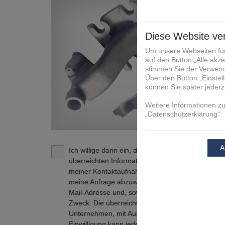
Ich willige darin ein, dass die FIT Additive Manu
überreichten Informationen und Kontaktdaten daz
meiner Kontaktaufnahme in Verbindung zu treten
meine Anfrage abzuwickeln. Dies gilt insbesonde
Mail-Adresse und, soweit zutreffend, der Tele
Zweck. Die überreichten Informationen und Kont
Unternehmen, mit Ausnahme der verbundenen U
Einwilligung kann jederzeit mit Wirkung für die Z