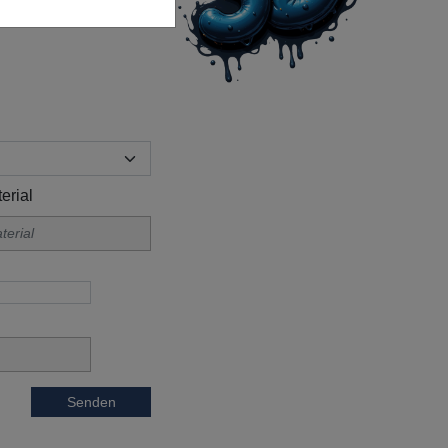
erial
Senden