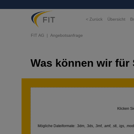
< Zurück
Übersicht
B
FIT AG
Angebotsanfrage
Was können wir für 
Klicken Si
Mögliche Dateiformate: .3dm, .3ds, .3mf, .amf, .stl, .igs, .model,