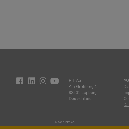
FIT AG
A
Am Grohberg 1
Di
92331 Lupburg
Im
n
Deutschland
Co
Da
© 2026 FIT AG