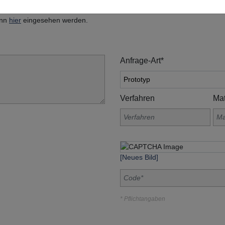
, Am Grohberg 1, 92331 Lupburg
ann
hier
eingesehen werden.
Anfrage-Art*
Verfahren
Mat
[Neues Bild]
* Pflichtangaben