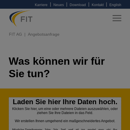
|
|
|
|
Karriere
Neues
Download
Kontakt
English
FIT AG
Angebotsanfrage
Was können wir für
Sie tun?
Laden Sie hier Ihre Daten hoch.
Klicken Sie hier, um eine oder mehrere Dateien auszuwählen, oder
ziehen Sie Ihre Dateien in das Feld.
Wir erstellen Ihnen umgehend ein maßgeschneidertes Angebot.
Mögliche Dateiformate: .3dm, .3ds, .3mf, .amf, .stl, .igs, .model, .mxp, .obj, .fbx,