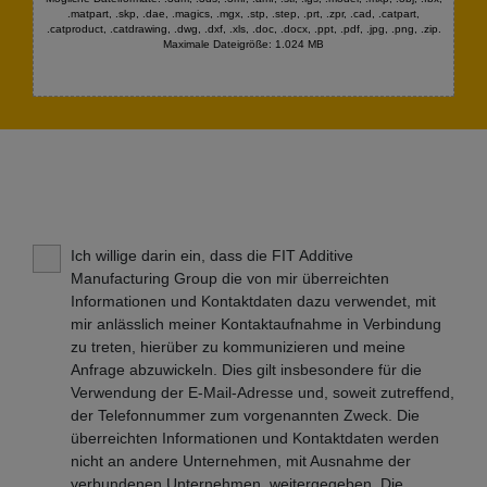
.matpart, .skp, .dae, .magics, .mgx, .stp, .step, .prt, .zpr, .cad, .catpart,
.catproduct, .catdrawing, .dwg, .dxf, .xls, .doc, .docx, .ppt, .pdf, .jpg, .png, .zip.
Maximale Dateigröße: 1.024 MB
Ich willige darin ein, dass die FIT Additive
Manufacturing Group die von mir überreichten
Informationen und Kontaktdaten dazu verwendet, mit
mir anlässlich meiner Kontaktaufnahme in Verbindung
zu treten, hierüber zu kommunizieren und meine
Anfrage abzuwickeln. Dies gilt insbesondere für die
Verwendung der E-Mail-Adresse und, soweit zutreffend,
der Telefonnummer zum vorgenannten Zweck. Die
überreichten Informationen und Kontaktdaten werden
nicht an andere Unternehmen, mit Ausnahme der
verbundenen Unternehmen, weitergegeben. Die