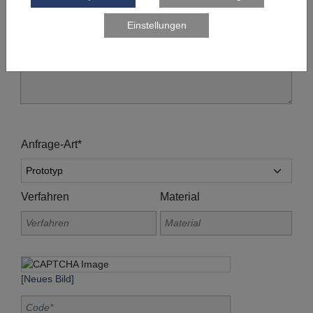
Anfrage-Art*
Verfahren
Material
[Neues Bild]