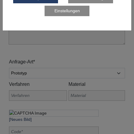
Anfrage-Art*
Verfahren
Material
[Neues Bild]