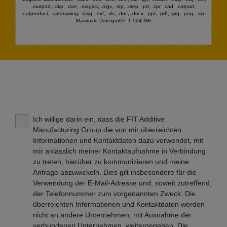
.matpart, .skp, .dae, .magics, .mgx, .stp, .step, .prt, .zpr, .cad, .catpart,
.catproduct, .catdrawing, .dwg, .dxf, .xls, .doc, .docx, .ppt, .pdf, .jpg, .png, .zip.
Maximale Dateigröße: 1.024 MB
Ich willige darin ein, dass die FIT Additive
Manufacturing Group die von mir überreichten
Informationen und Kontaktdaten dazu verwendet, mit
mir anlässlich meiner Kontaktaufnahme in Verbindung
zu treten, hierüber zu kommunizieren und meine
Anfrage abzuwickeln. Dies gilt insbesondere für die
Verwendung der E-Mail-Adresse und, soweit zutreffend,
der Telefonnummer zum vorgenannten Zweck. Die
überreichten Informationen und Kontaktdaten werden
nicht an andere Unternehmen, mit Ausnahme der
verbundenen Unternehmen, weitergegeben. Die