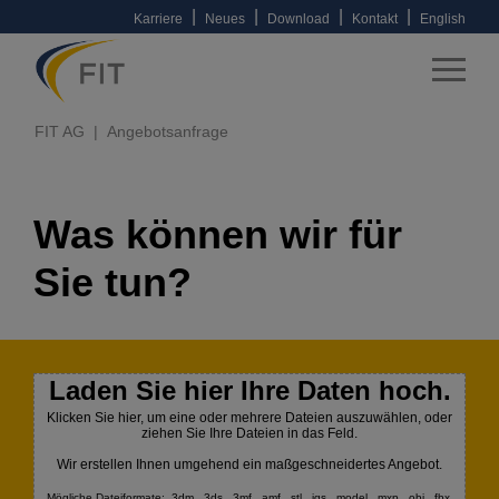
|
|
|
|
Karriere
Neues
Download
Kontakt
English
FIT AG
Angebotsanfrage
Was können wir für
Sie tun?
Laden Sie hier Ihre Daten hoch.
Klicken Sie hier, um eine oder mehrere Dateien auszuwählen, oder
ziehen Sie Ihre Dateien in das Feld.
Wir erstellen Ihnen umgehend ein maßgeschneidertes Angebot.
Mögliche Dateiformate: .3dm, .3ds, .3mf, .amf, .stl, .igs, .model, .mxp, .obj, .fbx,