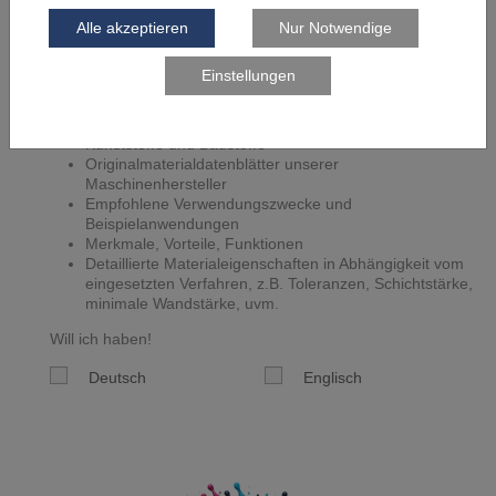
Materialguide
Übersicht über unsere ständig vorrätigen Metalle,
Kunststoffe und Baustoffe
Originalmaterialdatenblätter unserer
Maschinenhersteller
Empfohlene Verwendungszwecke und
Beispielanwendungen
Merkmale, Vorteile, Funktionen
Detaillierte Materialeigenschaften in Abhängigkeit vom
eingesetzten Verfahren, z.B. Toleranzen, Schichtstärke,
minimale Wandstärke, uvm.
Will ich haben!
Deutsch
Englisch