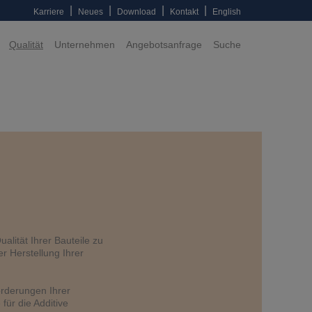
|
|
|
|
Karriere
Neues
Download
Kontakt
English
Qualität
Unternehmen
Angebotsanfrage
Suche
alität Ihrer Bauteile zu
r Herstellung Ihrer
orderungen Ihrer
für die Additive