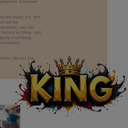
gsbereich. Garantiert
anforderungen, d.h. Ihre
ch auf die
roduzieren, was Sie
r Vielzahl an Mess- und
igung zuverlässig
ch wirklich
 Senden Sie uns Ihre