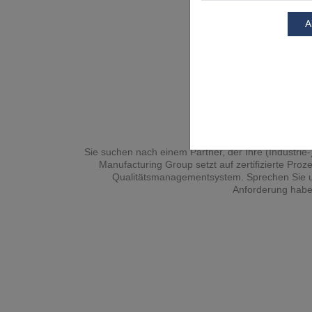
Sie suchen nach einem Partner, der Ihre (Industrie-
Manufacturing Group setzt auf zertifizierte Proze
Qualitätsmanagementsystem. Sprechen Sie un
Anforderung haben