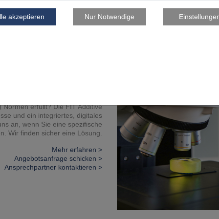
Ansprechpartner kontaktieren >
Zertifikate
) Normen erfüllt? Die FIT Additive
sse und ein integriertes, digitales
s an, wenn Sie eine spezifische
. Wir finden sicher eine Lösung.
Mehr erfahren >
Angebotsanfrage schicken >
Ansprechpartner kontaktieren >