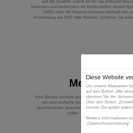
auf die Qualität. Damit wir für Sie jederzeit das p
bewerten und verbessern wir kontinuierlich dieses Sy
FMEA oder 8D-Reports kommen deshalb bei uns
Anwendung wie KVP oder Kanban. Erfahren Sie mehr
Mess- und P
Kein Bauteil verlässt unser Haus ohne Qualitätsprü
wir eine einfache Sichtprüfung durchführen oder I
durchleuchten, scannen, vermessen und oder auf a
sollen. Lernen Sie hier unsere Ve