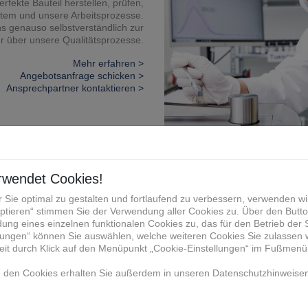
erfekte Bauteil herstellen, prüfen,
stem und unsere Arbeitsprozesse.
 genauso selbstverständlich zur
 über unsere Qualitätsprozesse.
Mehr erfahren >
Angebotsanfrage schicken >
Ansprechpartner kontaktieren >
rüfverfahren
fungen. Sie entscheiden dabei, ob
hr Bauteil in aller Ausführlichkeit
ndere Art und Weise analysieren
rfahren und Möglichkeiten kennen.
Mehr erfahren >
Angebotsanfrage schicken >