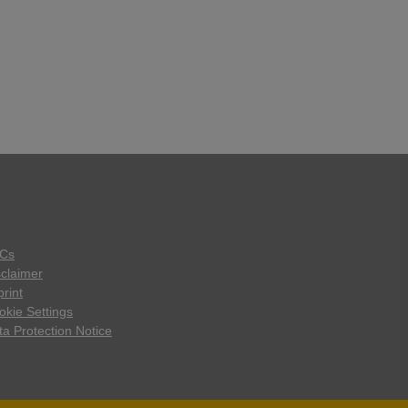
Cs
sclaimer
rint
okie Settings
ta Protection Notice