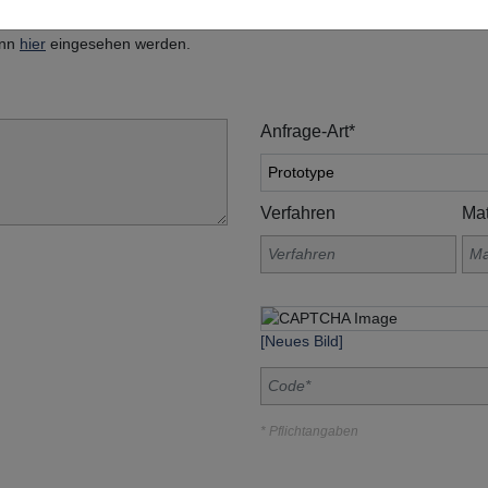
, Am Grohberg 1, 92331 Lupburg
ann
hier
eingesehen werden.
Anfrage-Art*
Verfahren
Mat
[Neues Bild]
* Pflichtangaben