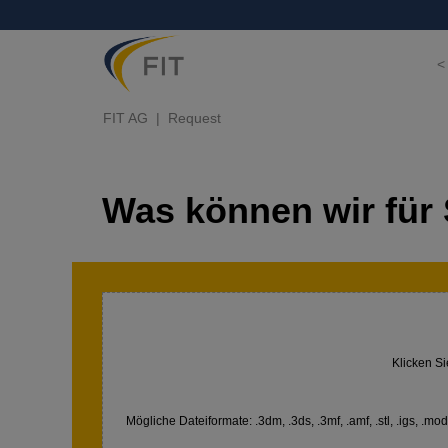
<
FIT AG
Request
Was können wir für 
Klicken Si
Mögliche Dateiformate: .3dm, .3ds, .3mf, .amf, .stl, .igs, .model,