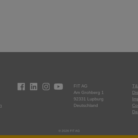
FIT AG
T&
Am Grohberg 1
Di
92331 Lupburg
Imp
n
Deutschland
Co
Da
© 2026 FIT AG