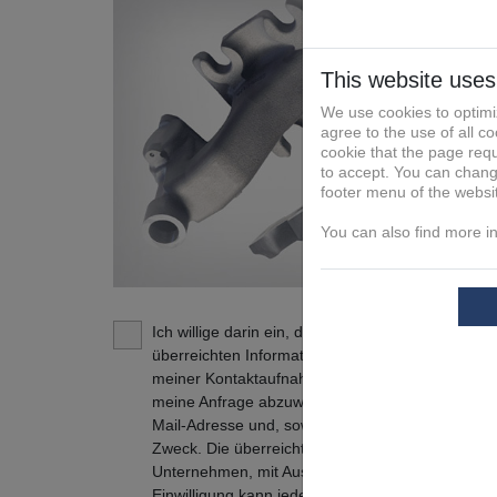
Ich willige darin ein, dass die FIT Additive Manu
überreichten Informationen und Kontaktdaten daz
meiner Kontaktaufnahme in Verbindung zu treten
meine Anfrage abzuwickeln. Dies gilt insbesonde
Mail-Adresse und, soweit zutreffend, der Tele
Zweck. Die überreichten Informationen und Kont
Unternehmen, mit Ausnahme der verbundenen U
Einwilligung kann jederzeit mit Wirkung für die Z