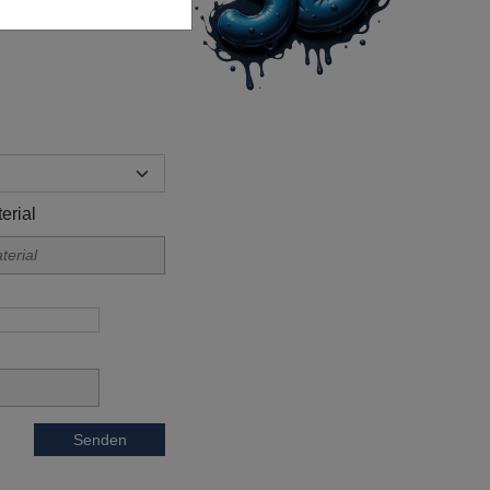
erial
Senden