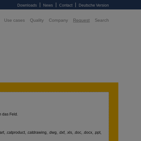
|
|
|
Downloads
News
Contact
Deutsche Version
Use cases
Quality
Company
Request
Search
n das Feld.
art, .catproduct, .catdrawing, .dwg, .dxf, .xls, .doc, .docx, .ppt,