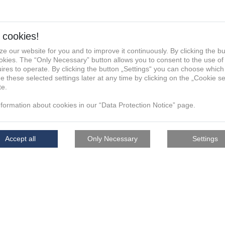
facturing Group die von mir
u verwendet, mit mir anlässlich
, hierüber zu kommunizieren und
re für die Verwendung der E-
fonnummer zum vorgenannten
aktdaten werden nicht an andere
nternehmen, weitergegeben. Die
ukunft per E-Mail an