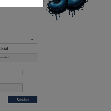
erial
Senden