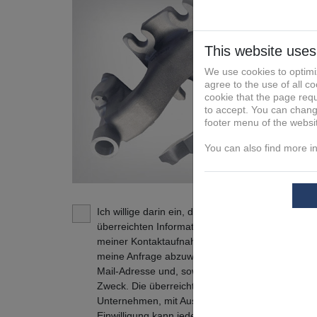
Ich willige darin ein, dass die FIT Additive Manu
überreichten Informationen und Kontaktdaten daz
meiner Kontaktaufnahme in Verbindung zu treten
meine Anfrage abzuwickeln. Dies gilt insbesonde
Mail-Adresse und, soweit zutreffend, der Tele
Zweck. Die überreichten Informationen und Kont
Unternehmen, mit Ausnahme der verbundenen U
Einwilligung kann jederzeit mit Wirkung für die Z