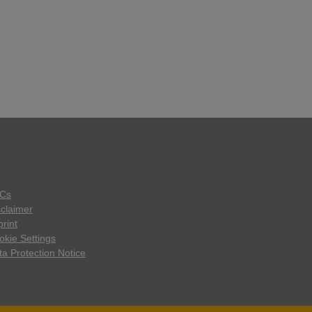
Cs
sclaimer
rint
okie Settings
ta Protection Notice