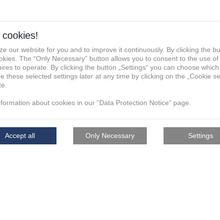
facturing Group die von mir
u verwendet, mit mir anlässlich
, hierüber zu kommunizieren und
re für die Verwendung der E-
fonnummer zum vorgenannten
aktdaten werden nicht an andere
nternehmen, weitergegeben. Die
ukunft per E-Mail an