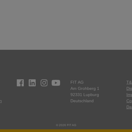
FIT AG
T&
Am Grohberg 1
Di
92331 Lupburg
Imp
n
Deutschland
Co
Da
© 2026 FIT AG