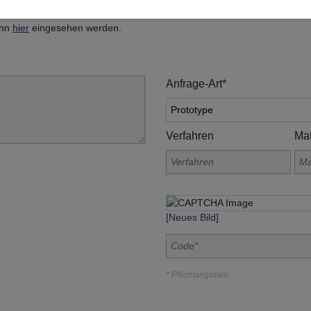
, Am Grohberg 1, 92331 Lupburg
ann
hier
eingesehen werden.
Anfrage-Art*
Verfahren
Mat
[Neues Bild]
* Pflichtangaben