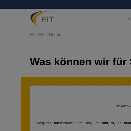
<
FIT AG
Request
Was können wir für 
Klicken Si
Mögliche Dateiformate: .3dm, .3ds, .3mf, .amf, .stl, .igs, .model,