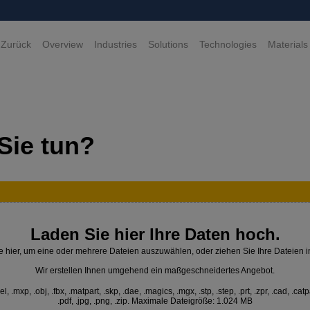
 Zurück
Overview
Industries
Solutions
Technologies
Materials
Sie tun?
Laden Sie hier Ihre Daten hoch.
e hier, um eine oder mehrere Dateien auszuwählen, oder ziehen Sie Ihre Dateien i
Wir erstellen Ihnen umgehend ein maßgeschneidertes Angebot.
 .mxp, .obj, .fbx, .matpart, .skp, .dae, .magics, .mgx, .stp, .step, .prt, .zpr, .cad, .catp
.pdf, .jpg, .png, .zip. Maximale Dateigröße: 1.024 MB