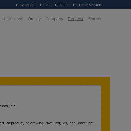
|
|
|
Downloads
News
Contact
Deutsche Version
Use cases
Quality
Company
Request
Search
n das Feld.
art, .catproduct, .catdrawing, .dwg, .dxf, .xls, .doc, .docx, .ppt,