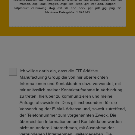
.matpart, .skp, .dae, .magics, .mgx, .stp, .step, .prt, .zpr, .cad, .catpart,
.catproduct, .catdrawing, .dwg, .dxf, .xls, .doc, .docx, .ppt, .pdf, .jpg, .png, .zip.
Maximale Dateigröße: 1.024 MB
Ich willige darin ein, dass die FIT Additive
Manufacturing Group die von mir überreichten
Informationen und Kontaktdaten dazu verwendet, mit
mir anlässlich meiner Kontaktaufnahme in Verbindung
zu treten, hierüber zu kommunizieren und meine
Anfrage abzuwickeln. Dies gilt insbesondere für die
Verwendung der E-Mail-Adresse und, soweit zutreffend,
der Telefonnummer zum vorgenannten Zweck. Die
überreichten Informationen und Kontaktdaten werden
nicht an andere Unternehmen, mit Ausnahme der
verbundenen Unternehmen, weitergegeben. Die