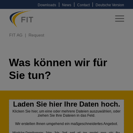
|
|
|
Downloads
News
Contact
Deutsche Version
FIT AG
Request
Was können wir für
Sie tun?
Laden Sie hier Ihre Daten hoch.
Klicken Sie hier, um eine oder mehrere Dateien auszuwählen, oder
ziehen Sie Ihre Dateien in das Feld.
Wir erstellen Ihnen umgehend ein maßgeschneidertes Angebot.
Mögliche Dateiformate: .3dm, .3ds, .3mf, .amf, .stl, .igs, .model, .mxp, .obj, .fbx,