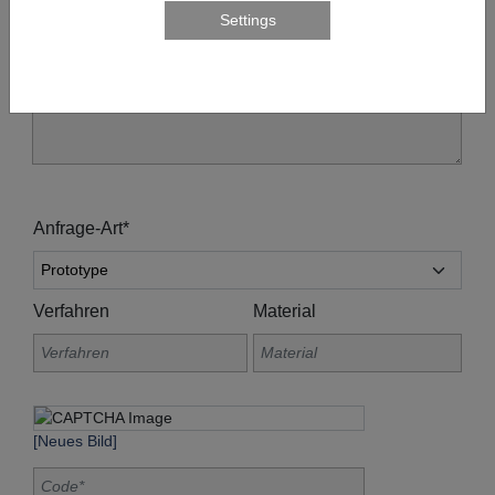
Anfrage-Art*
Verfahren
Material
[Neues Bild]