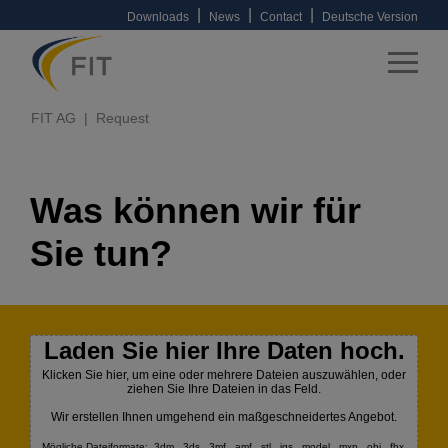
|
|
|
Downloads
News
Contact
Deutsche Version
FIT AG
Request
Was können wir für
Sie tun?
Laden Sie hier Ihre Daten hoch.
Klicken Sie hier, um eine oder mehrere Dateien auszuwählen, oder
ziehen Sie Ihre Dateien in das Feld.
Wir erstellen Ihnen umgehend ein maßgeschneidertes Angebot.
Mögliche Dateiformate: .3dm, .3ds, .3mf, .amf, .stl, .igs, .model, .mxp, .obj, .fbx,