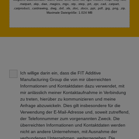
.matpart, .skp, .dae, .magics, .mgx, .stp, .step, .prt, .zpr, .cad, .catpart,
.catproduct, .catdrawing, .dwg, .dxf, .xls, .doc, .docx, .ppt, .pdf, .jpg, .png, .zip.
Maximale Dateigröße: 1.024 MB
Ich willige darin ein, dass die FIT Additive
Manufacturing Group die von mir überreichten
Informationen und Kontaktdaten dazu verwendet, mit
mir anlässlich meiner Kontaktaufnahme in Verbindung
zu treten, hierüber zu kommunizieren und meine
Anfrage abzuwickeln. Dies gilt insbesondere für die
Verwendung der E-Mail-Adresse und, soweit zutreffend,
der Telefonnummer zum vorgenannten Zweck. Die
überreichten Informationen und Kontaktdaten werden
nicht an andere Unternehmen, mit Ausnahme der
verbundenen Unternehmen, weitergegeben. Die