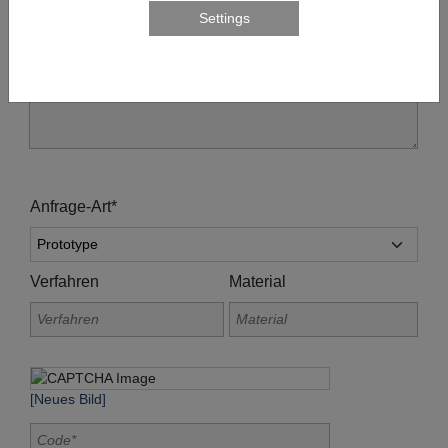
Anfrage-Art*
Verfahren
Material
[Neues Bild]