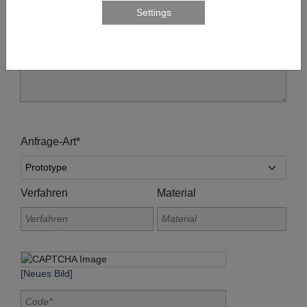
Anfrage-Art*
Verfahren
Material
[Neues Bild]