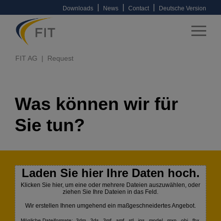
|
|
|
Downloads
News
Contact
Deutsche Version
FIT AG
Request
Was können wir für
Sie tun?
Laden Sie hier Ihre Daten hoch.
Klicken Sie hier, um eine oder mehrere Dateien auszuwählen, oder
ziehen Sie Ihre Dateien in das Feld.
Wir erstellen Ihnen umgehend ein maßgeschneidertes Angebot.
Mögliche Dateiformate: .3dm, .3ds, .3mf, .amf, .stl, .igs, .model, .mxp, .obj, .fbx,