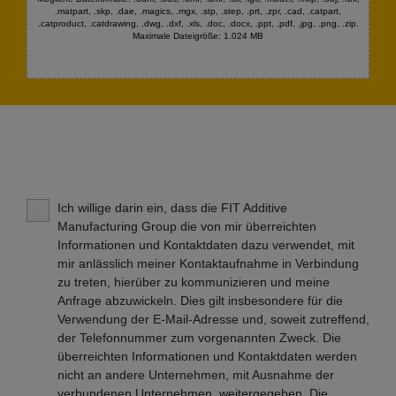
.matpart, .skp, .dae, .magics, .mgx, .stp, .step, .prt, .zpr, .cad, .catpart,
.catproduct, .catdrawing, .dwg, .dxf, .xls, .doc, .docx, .ppt, .pdf, .jpg, .png, .zip.
Maximale Dateigröße: 1.024 MB
Ich willige darin ein, dass die FIT Additive
Manufacturing Group die von mir überreichten
Informationen und Kontaktdaten dazu verwendet, mit
mir anlässlich meiner Kontaktaufnahme in Verbindung
zu treten, hierüber zu kommunizieren und meine
Anfrage abzuwickeln. Dies gilt insbesondere für die
Verwendung der E-Mail-Adresse und, soweit zutreffend,
der Telefonnummer zum vorgenannten Zweck. Die
überreichten Informationen und Kontaktdaten werden
nicht an andere Unternehmen, mit Ausnahme der
verbundenen Unternehmen, weitergegeben. Die