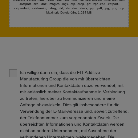
.matpart, .skp, .dae, .magics, .mgx, .stp, .step, .prt, .zpr, .cad, .catpart,
.catproduct, .catdrawing, .dwg, .dxf, .xls, .doc, .docx, .ppt, .pdf, .jpg, .png, .zip.
Maximale Dateigröße: 1.024 MB
Ich willige darin ein, dass die FIT Additive
Manufacturing Group die von mir überreichten
Informationen und Kontaktdaten dazu verwendet, mit
mir anlässlich meiner Kontaktaufnahme in Verbindung
zu treten, hierüber zu kommunizieren und meine
Anfrage abzuwickeln. Dies gilt insbesondere für die
Verwendung der E-Mail-Adresse und, soweit zutreffend,
der Telefonnummer zum vorgenannten Zweck. Die
überreichten Informationen und Kontaktdaten werden
nicht an andere Unternehmen, mit Ausnahme der
verbundenen Unternehmen, weitergegeben. Die