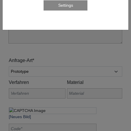
Anfrage-Art*
Verfahren
Material
[Neues Bild]