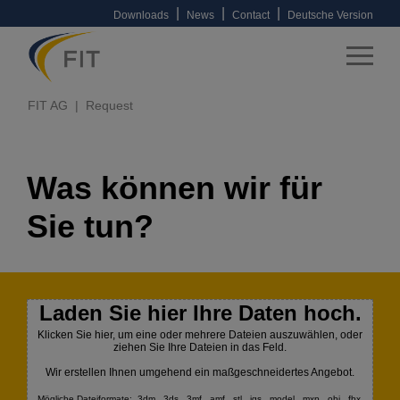
|
|
|
Downloads
News
Contact
Deutsche Version
FIT AG
Request
Was können wir für
Sie tun?
Laden Sie hier Ihre Daten hoch.
Klicken Sie hier, um eine oder mehrere Dateien auszuwählen, oder
ziehen Sie Ihre Dateien in das Feld.
Wir erstellen Ihnen umgehend ein maßgeschneidertes Angebot.
Mögliche Dateiformate: .3dm, .3ds, .3mf, .amf, .stl, .igs, .model, .mxp, .obj, .fbx,