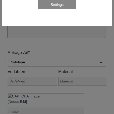
Anfrage-Art*
Verfahren
Material
[Neues Bild]