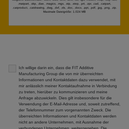
.matpart, .skp, .dae, .magics, .mgx, .stp, .step, .prt, .zpr, .cad, .catpart,
.catproduct, .catdrawing, .dwg, .dxf, .xls, .doc, .docx, .ppt, .pdf, .jpg, .png, .zip.
Maximale Dateigröße: 1.024 MB
Ich willige darin ein, dass die FIT Additive
Manufacturing Group die von mir überreichten
Informationen und Kontaktdaten dazu verwendet, mit
mir anlässlich meiner Kontaktaufnahme in Verbindung
zu treten, hierüber zu kommunizieren und meine
Anfrage abzuwickeln. Dies gilt insbesondere für die
Verwendung der E-Mail-Adresse und, soweit zutreffend,
der Telefonnummer zum vorgenannten Zweck. Die
überreichten Informationen und Kontaktdaten werden
nicht an andere Unternehmen, mit Ausnahme der
verbundenen Unternehmen, weitergegeben. Die