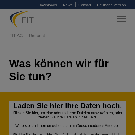
|
|
|
Downloads
News
Contact
Deutsche Version
FIT AG
Request
Was können wir für
Sie tun?
Laden Sie hier Ihre Daten hoch.
Klicken Sie hier, um eine oder mehrere Dateien auszuwählen, oder
ziehen Sie Ihre Dateien in das Feld.
Wir erstellen Ihnen umgehend ein maßgeschneidertes Angebot.
Mögliche Dateiformate: .3dm, .3ds, .3mf, .amf, .stl, .igs, .model, .mxp, .obj, .fbx,