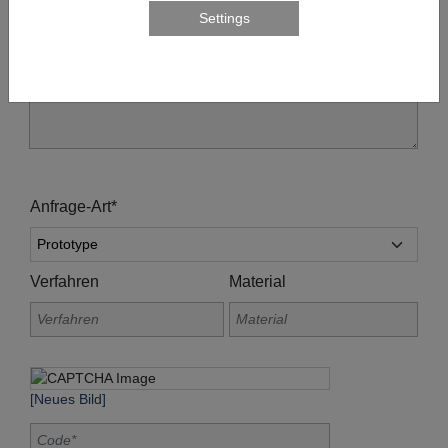
Anfrage-Art*
Verfahren
Material
[Neues Bild]