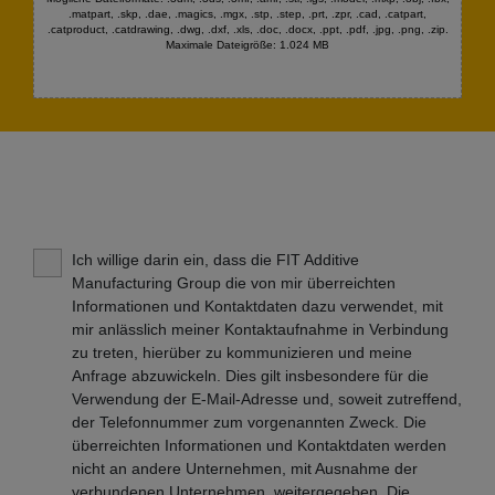
.matpart, .skp, .dae, .magics, .mgx, .stp, .step, .prt, .zpr, .cad, .catpart,
.catproduct, .catdrawing, .dwg, .dxf, .xls, .doc, .docx, .ppt, .pdf, .jpg, .png, .zip.
Maximale Dateigröße: 1.024 MB
Ich willige darin ein, dass die FIT Additive
Manufacturing Group die von mir überreichten
Informationen und Kontaktdaten dazu verwendet, mit
mir anlässlich meiner Kontaktaufnahme in Verbindung
zu treten, hierüber zu kommunizieren und meine
Anfrage abzuwickeln. Dies gilt insbesondere für die
Verwendung der E-Mail-Adresse und, soweit zutreffend,
der Telefonnummer zum vorgenannten Zweck. Die
überreichten Informationen und Kontaktdaten werden
nicht an andere Unternehmen, mit Ausnahme der
verbundenen Unternehmen, weitergegeben. Die