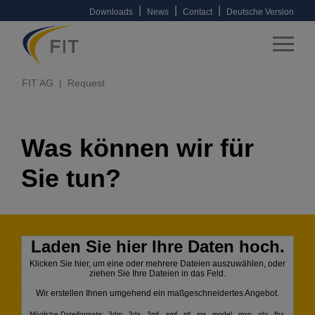
|
|
|
Downloads
News
Contact
Deutsche Version
FIT AG
Request
Was können wir für
Sie tun?
Laden Sie hier Ihre Daten hoch.
Klicken Sie hier, um eine oder mehrere Dateien auszuwählen, oder
ziehen Sie Ihre Dateien in das Feld.
Wir erstellen Ihnen umgehend ein maßgeschneidertes Angebot.
Mögliche Dateiformate: .3dm, .3ds, .3mf, .amf, .stl, .igs, .model, .mxp, .obj, .fbx,