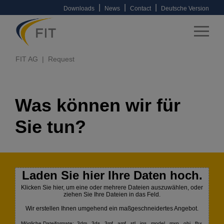
|
|
|
Downloads
News
Contact
Deutsche Version
FIT AG
Request
Was können wir für
Sie tun?
Laden Sie hier Ihre Daten hoch.
Klicken Sie hier, um eine oder mehrere Dateien auszuwählen, oder
ziehen Sie Ihre Dateien in das Feld.
Wir erstellen Ihnen umgehend ein maßgeschneidertes Angebot.
Mögliche Dateiformate: .3dm, .3ds, .3mf, .amf, .stl, .igs, .model, .mxp, .obj, .fbx,