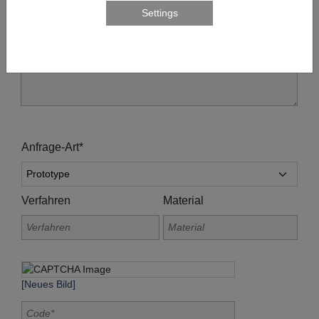
Anfrage-Art*
Verfahren
Material
[Neues Bild]