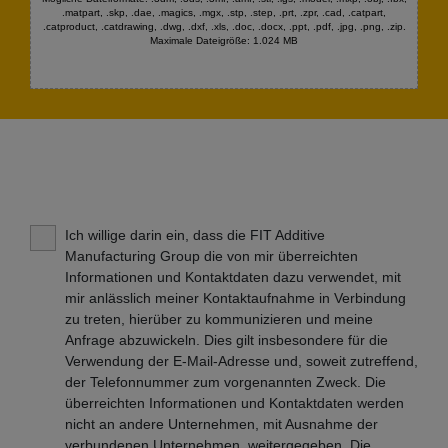
.matpart, .skp, .dae, .magics, .mgx, .stp, .step, .prt, .zpr, .cad, .catpart,
.catproduct, .catdrawing, .dwg, .dxf, .xls, .doc, .docx, .ppt, .pdf, .jpg, .png, .zip.
Maximale Dateigröße: 1.024 MB
Ich willige darin ein, dass die FIT Additive
Manufacturing Group die von mir überreichten
Informationen und Kontaktdaten dazu verwendet, mit
mir anlässlich meiner Kontaktaufnahme in Verbindung
zu treten, hierüber zu kommunizieren und meine
Anfrage abzuwickeln. Dies gilt insbesondere für die
Verwendung der E-Mail-Adresse und, soweit zutreffend,
der Telefonnummer zum vorgenannten Zweck. Die
überreichten Informationen und Kontaktdaten werden
nicht an andere Unternehmen, mit Ausnahme der
verbundenen Unternehmen, weitergegeben. Die