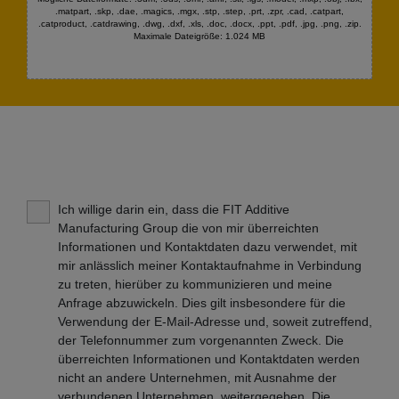
.matpart, .skp, .dae, .magics, .mgx, .stp, .step, .prt, .zpr, .cad, .catpart,
.catproduct, .catdrawing, .dwg, .dxf, .xls, .doc, .docx, .ppt, .pdf, .jpg, .png, .zip.
Maximale Dateigröße: 1.024 MB
Ich willige darin ein, dass die FIT Additive
Manufacturing Group die von mir überreichten
Informationen und Kontaktdaten dazu verwendet, mit
mir anlässlich meiner Kontaktaufnahme in Verbindung
zu treten, hierüber zu kommunizieren und meine
Anfrage abzuwickeln. Dies gilt insbesondere für die
Verwendung der E-Mail-Adresse und, soweit zutreffend,
der Telefonnummer zum vorgenannten Zweck. Die
überreichten Informationen und Kontaktdaten werden
nicht an andere Unternehmen, mit Ausnahme der
verbundenen Unternehmen, weitergegeben. Die