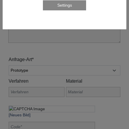
Anfrage-Art*
Verfahren
Material
[Neues Bild]