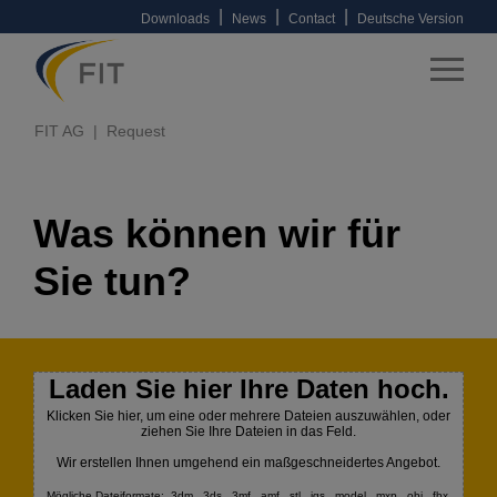
|
|
|
Downloads
News
Contact
Deutsche Version
FIT AG
Request
Was können wir für
Sie tun?
Laden Sie hier Ihre Daten hoch.
Klicken Sie hier, um eine oder mehrere Dateien auszuwählen, oder
ziehen Sie Ihre Dateien in das Feld.
Wir erstellen Ihnen umgehend ein maßgeschneidertes Angebot.
Mögliche Dateiformate: .3dm, .3ds, .3mf, .amf, .stl, .igs, .model, .mxp, .obj, .fbx,