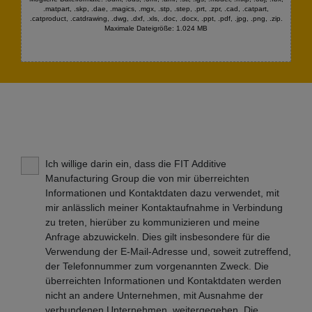
.matpart, .skp, .dae, .magics, .mgx, .stp, .step, .prt, .zpr, .cad, .catpart,
.catproduct, .catdrawing, .dwg, .dxf, .xls, .doc, .docx, .ppt, .pdf, .jpg, .png, .zip.
Maximale Dateigröße: 1.024 MB
Ich willige darin ein, dass die FIT Additive
Manufacturing Group die von mir überreichten
Informationen und Kontaktdaten dazu verwendet, mit
mir anlässlich meiner Kontaktaufnahme in Verbindung
zu treten, hierüber zu kommunizieren und meine
Anfrage abzuwickeln. Dies gilt insbesondere für die
Verwendung der E-Mail-Adresse und, soweit zutreffend,
der Telefonnummer zum vorgenannten Zweck. Die
überreichten Informationen und Kontaktdaten werden
nicht an andere Unternehmen, mit Ausnahme der
verbundenen Unternehmen, weitergegeben. Die