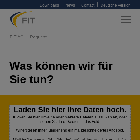
|
|
|
Downloads
News
Contact
Deutsche Version
FIT AG
Request
Was können wir für
Sie tun?
Laden Sie hier Ihre Daten hoch.
Klicken Sie hier, um eine oder mehrere Dateien auszuwählen, oder
ziehen Sie Ihre Dateien in das Feld.
Wir erstellen Ihnen umgehend ein maßgeschneidertes Angebot.
Mögliche Dateiformate: .3dm, .3ds, .3mf, .amf, .stl, .igs, .model, .mxp, .obj, .fbx,