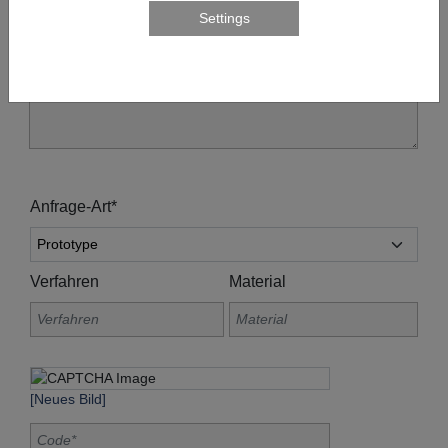
Anfrage-Art*
Verfahren
Material
[Neues Bild]